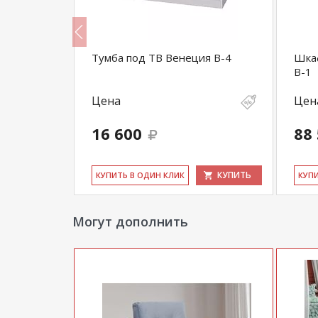
-3
Тумба под ТВ Венеция В-4
Шка
В-1
Цена
Цен
16 600
88
КУПИТЬ
КУПИТЬ
КУ­ПИТЬ В ОДИН КЛИК
КУ­П
Могут дополнить