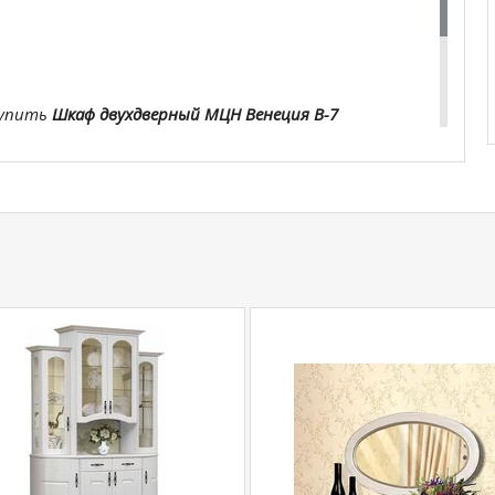
купить
Шкаф двухдверный МЦН Венеция В-7
у
+79292022735
.
com
действительны только для интернет-
ичных магазинах-салонах сети!