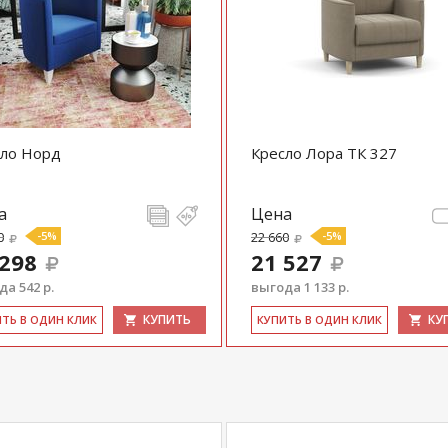
сло Норд
Кресло Лора ТК 327
а
Цена
0
-5%
22 660
-5%
 298
21 527
а 542 р.
выгода 1 133 р.
КУПИТЬ
КУ
ИТЬ В ОДИН КЛИК
КУ­ПИТЬ В ОДИН КЛИК