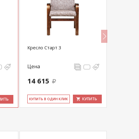
Кресло Старт 3
Кресло-ка
Мэтисон-
Цена
Цена
14 615
24 000
КУПИТЬ
ПИТЬ
КУ­ПИТЬ В ОДИН КЛИК
КУ­ПИТЬ В 