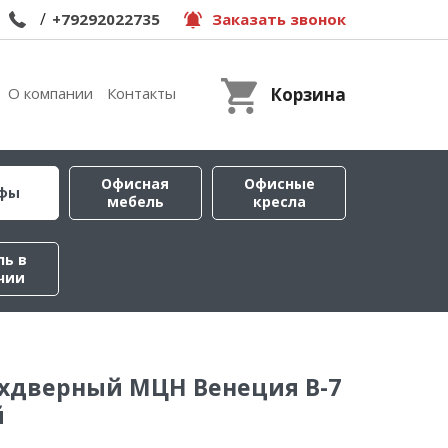
/
+79292022735
Заказать звонок
О компании
Контакты
Корзина
Офисная
Офисные
фы
мебель
кресла
ль в
чии
хдверный МЦН Венеция В-7
й