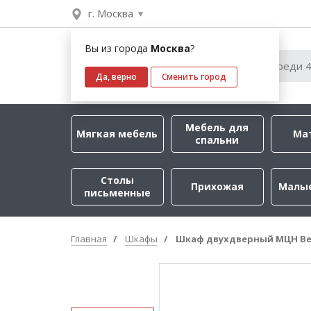
г. Москва
Вы из города
Москва
?
Да, верно
Сменить город
Мебель для
Мягкая мебель
Ма
спальни
Столы
Прихожая
Малы
письменные
Главная
Шкафы
Шкаф двухдверный МЦН Ве