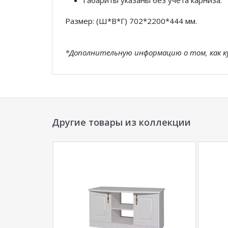
Габариты указаны без учета карниза.
Размер: (Ш*В*Г) 702*2200*444 мм.
*Дополнительную информацию о том, как 
уточняйте у нашего менеджера по телефон
**Цены на официальном сайте
100диванов.
магазина
и могут отличаться от цен в розн
Другие товары из коллекции