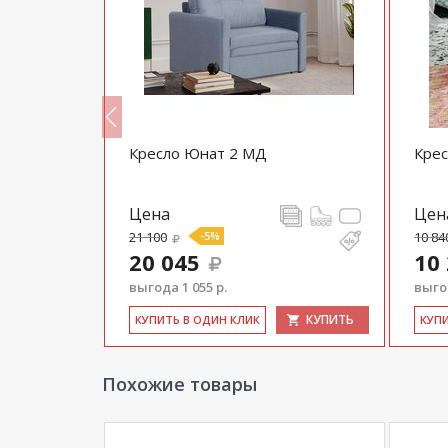
Кресло Юнат 2 МД
Кре
Цена
Цен
21 100
-5%
10 84
20 045
10
выгода 1 055 р.
выгод
КУПИТЬ
КУПИТЬ
КУ­ПИТЬ В ОДИН КЛИК
КУ­П
Похожие товары