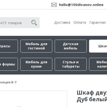
hello@100divanov.online
Доставка
Оплата
Гарантии
Мебель для
Детская
трасы
Шка
гостиной
мебель
Мебель для
Стулья и
Мебе
е формы
кухни
табуреты
нали
неция В-7
Шкаф дву
Дуб белы