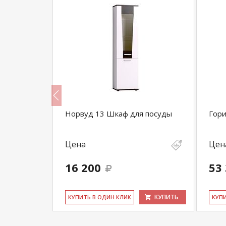
афт
Норвуд 13 Шкаф для посуды
Гори
(зеркало)
Цена
Цен
16 200
53
КУПИТЬ
КУПИТЬ
КУ­ПИТЬ В ОДИН КЛИК
КУ­П