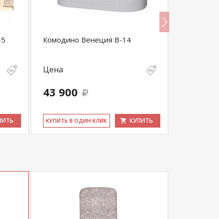
-5
Комодино Венеция В-14
Витрина у
Цена
Цена
43 900
40 100
ПИТЬ
КУПИТЬ
КУ­ПИТЬ В ОДИН КЛИК
КУ­ПИТЬ В 