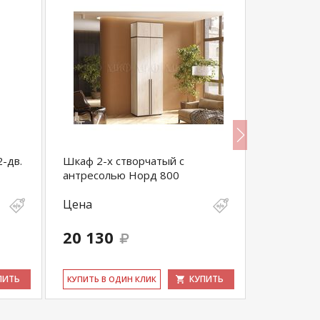
-дв.
Шкаф 2-х створчатый с
Прайм 3-х
антресолью Норд 800
дсп)
Цена
Цена
20 130
49 600
ПИТЬ
КУПИТЬ
КУ­ПИТЬ В ОДИН КЛИК
КУ­ПИТЬ В 