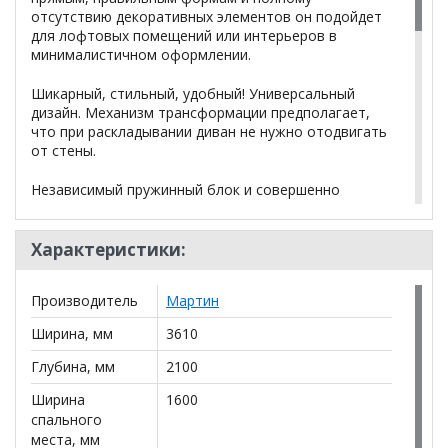
отсутствию декоративных элементов он подойдет
для лофтовых помещений или интерьеров в
минималистичном оформлении.
Шикарный, стильный, удобный! Универсальный
дизайн. Механизм трансформации предполагает,
что при раскладывании диван не нужно отодвигать
от стены.
Независимый пружинный блок и совершенно
ровная прямая поверхность сделают ваш сон
более продуктивным и спокойным.
Характеристики:
Общий габарит: 3610*2100
Производитель
Мартин
Спальное место: 1600*2000.
Ширина, мм
3610
*Дополнительную информацию о том, как купить
Глубина, мм
2100
Большой диван Мартин СЛИМ Люкс полный модуль
Ширина
1600
уточняйте у нашего менеджера по телефону
спального
+79292022735
.
места, мм