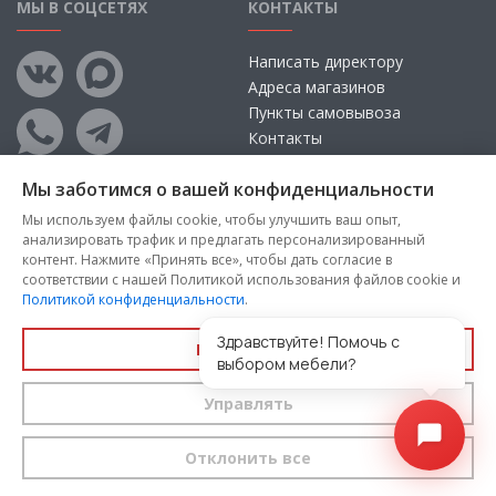
МЫ В СОЦСЕТЯХ
КОНТАКТЫ
Написать директору
Адреса магазинов
Пункты самовывоза
Контакты
Мы заботимся о вашей конфиденциальности
Мы используем файлы cookie, чтобы улучшить ваш опыт,
анализировать трафик и предлагать персонализированный
контент. Нажмите «Принять все», чтобы дать согласие в
соответствии с нашей Политикой использования файлов cookie и
Политикой конфиденциальности
.
Copyright © 2026, ООО «100 Диванов» — Все права защищены
Администрация Сайта не несет ответственности за
Здравствуйте! Помочь с
Принять все
размещаемые Пользователями материалы, их содержание,
выбором мебели?
качество.
Управлять
Вы принимаете условия
политики конфиденциальности
и
пользовательского соглашения
каждый раз, когда оставляете
свои данные в любой форме обратной связи на сайте
100диванов.com
Отклонить все