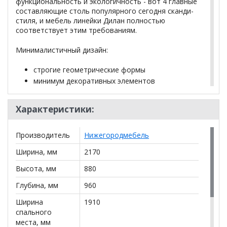
функциональность и экологичность - вот 4 главные
составляющие столь популярного сегодня сканди-
стиля, и мебель линейки Дилан полностью
соответствует этим требованиям.
Минималистичный дизайн:
строгие геометрические формы
минимум декоративных элементов
Комфорт:
Характеристики:
глубокая мягкая посадка диванов и кресла
кресло с мягким подголовником и поддержкой
Производитель
Нижегородмебель
поясничной зоны
Ширина, мм
2170
удобные декоративные подушки
мягкий и приятный на ощупь велюр Лаунж
Высота, мм
880
Функциональность:
Глубина, мм
960
Ширина
1910
полноценное двухспальное место при
спального
минимальных габаритах
места, мм
практичный износостойкий велюр обивки