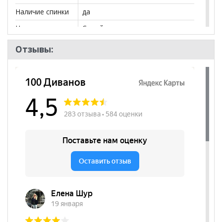
Наличие спинки
да
Цвет сидения
Серый
Нагрузка
120
Отзывы:
Вес, кг
7.0
Наличие
да
подлокотников
Съёмный чехол
нет
Декоративные
нет
подушки
Бренд
Green Tree
Стиль
Эко-стиль, Современный
Комната
Гостиная, Кабинет/Офис