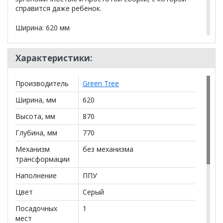
справится даже ребенок.
Ширина: 620 мм
Глубина: 770 мм
Характеристики:
Высота: 870 мм
Производитель
Green Tree
Вес: 7.7 кг
Ширина, мм
620
Цвет каркаса: Вишня
Высота, мм
870
Варианты обивки: Бриз
Глубина, мм
770
Механизм
без механизма
*Дополнительную информацию о том, как купить
трансформации
Кресло Форест 164 серое каркас вишня
уточняйте у
нашего менеджера по телефону
+79292022735
.
Наполнение
ППУ
**Цены на официальном сайте
Цвет
Серый
100диванов.com
действительны только для интернет-магазина
и
Посадочных
1
могут отличаться от цен в розничных магазинах-
мест
салонах сети!