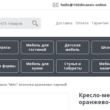
hello@100divanov.online
Доставка
Оплата
Гарантии
Мебель для
Детская
трасы
Шка
гостиной
мебель
Мебель для
Стулья и
Мебе
е формы
кухни
табуреты
нали
шок "Мяч" экокожа оранжево-черный
Кресло-м
оранжево