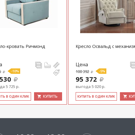
ло-кровать Ричмонд
Кресло Освальд с механи
а
Цена
5
-10%
100 392
-5%
 530
95 372
а 5 725 р.
выгода 5 020 р.
КУПИТЬ
КУ
ИТЬ В ОДИН КЛИК
КУ­ПИТЬ В ОДИН КЛИК