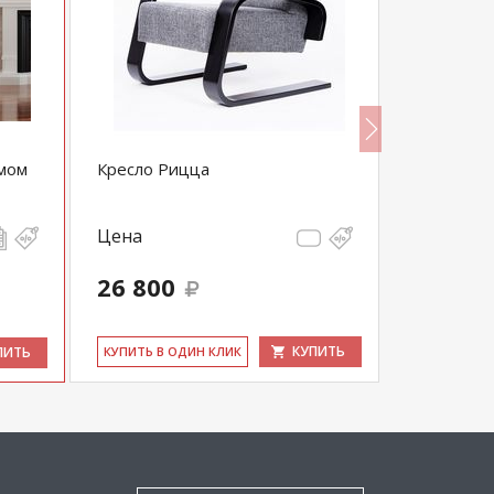
змом
Кресло Рицца
Кресло Д
Цена
Цена
26 800
45 496
КУПИТЬ
ПИТЬ
КУ­ПИТЬ В ОДИН КЛИК
КУ­ПИТЬ В 