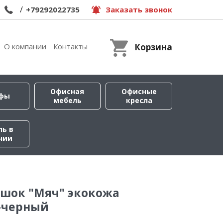
/
+79292022735
Заказать звонок
О компании
Контакты
Корзина
Офисная
Офисные
фы
мебель
кресла
ль в
чии
ешок "Мяч" экокожа
-черный