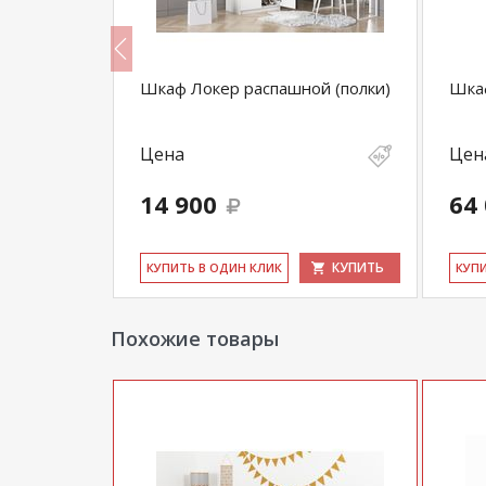
атья и
Шкаф Локер распашной (полки)
Шка
Цена
Цен
14 900
64
КУПИТЬ
КУПИТЬ
КУ­ПИТЬ В ОДИН КЛИК
КУ­П
Похожие товары