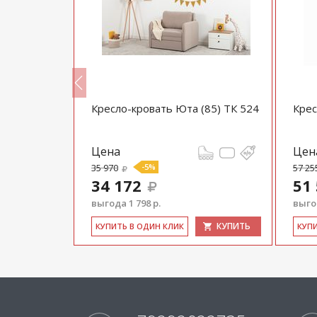
Кресло-кровать Юта (85) ТК 524
Крес
Цена
Цен
35 970
-5%
57 25
34 172
51
выгода 1 798 р.
выгод
КУПИТЬ
КУПИТЬ
КУ­ПИТЬ В ОДИН КЛИК
КУ­П