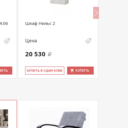
4.06
Шкаф Нильс 2
NATURE 
Цена
Цена
20 530
17 600
ПИТЬ
КУПИТЬ
КУ­ПИТЬ В ОДИН КЛИК
КУ­ПИТЬ В 