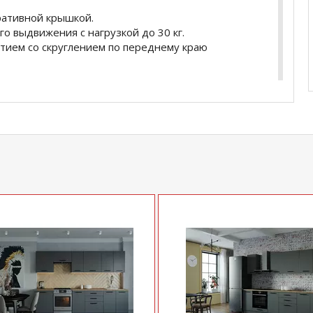
ративной крышкой.
 выдвижения с нагрузкой до 30 кг.
тием со скруглением по переднему краю
0мм - 1шт
 (ШхГхВ) 600х300х710мм -1 шт
мм - 1шт
400х470х824мм - 1шт
38мм (стоимость уточняйте у менеджера)
купить
Гарнитур кухонный Антрацит-1000
у
+79292022735
.
com
действительны только для интернет-