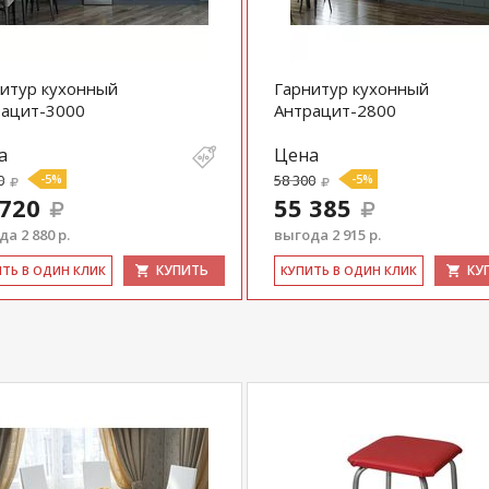
ичных магазинах-салонах сети!
итур кухонный
Гарнитур кухонный
рацит-3000
Антрацит-2800
а
Цена
0
-5%
58 300
-5%
 720
55 385
а 2 880 р.
выгода 2 915 р.
КУПИТЬ
КУ
ИТЬ В ОДИН КЛИК
КУ­ПИТЬ В ОДИН КЛИК