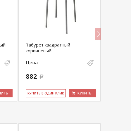
ный
Табурет квадратный
Стул К-14
коричневый
Цена
Цена
8 700
-
882
8 265
выгода 435 
ПИТЬ
КУПИТЬ
КУ­ПИТЬ В ОДИН КЛИК
КУ­ПИТЬ В 