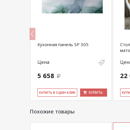
175
Кухонная панель SP 305
Стол
мато
Цена
Цен
5 658
22
КУПИТЬ
КУПИТЬ
КУ­ПИТЬ В ОДИН КЛИК
КУ­П
Похожие товары