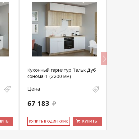
Кухонный гарнитур Тальк Дуб
Кухонный
сонома-1 (2200 мм)
(3000 мм)
Цена
Цена
67 183
65 665
ПИТЬ
КУПИТЬ
КУ­ПИТЬ В ОДИН КЛИК
КУ­ПИТЬ В 