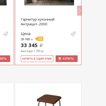
Гарнитур кухонный
Гарнитур
Антрацит-2000
Антрацит
Цена
Цена
35 100
-5%
34 800
33 345
33 060
выгода 1 755 р.
выгода 1 74
ПИТЬ
КУПИТЬ
КУ­ПИТЬ В ОДИН КЛИК
КУ­ПИТЬ В 