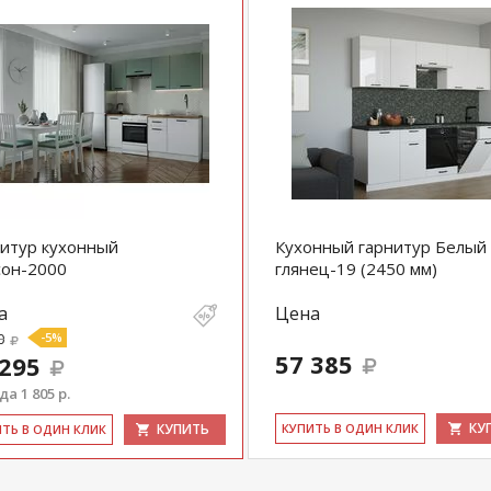
итур кухонный
Кухонный гарнитур Белый
сон-2000
глянец-19 (2450 мм)
а
Цена
0
-5%
57 385
 295
а 1 805 р.
КУ
КУПИТЬ
КУ­ПИТЬ В ОДИН КЛИК
ИТЬ В ОДИН КЛИК