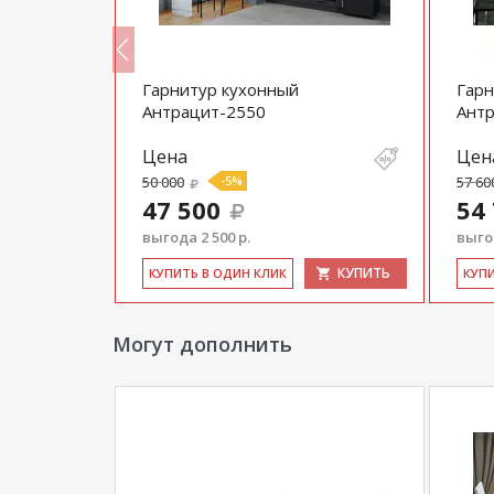
магазина
и могут отличаться от цен в розн
Гарнитур кухонный
Гарн
Антрацит-2550
Ант
Цена
Цен
50 000
-5%
57 60
47 500
54
выгода 2 500 р.
выгод
КУПИТЬ
КУПИТЬ
КУ­ПИТЬ В ОДИН КЛИК
КУ­П
Могут дополнить