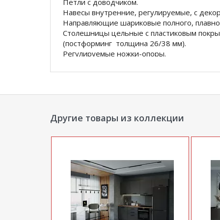
Петли с доводчиком.
Навесы внутренние, регулируемые, с деко
Направляющие шариковые полного, плавного
Столешницы цельные с пластиковым покры
(постформинг толщина 26/38 мм).
Регулируемые ножки-опоры.
Комплектация:
В740 Модуль верхний (ШхГхВ) 400х300х71
ВС760 Модуль верхний с посудосушителем
Н60 Модуль нижний (ШхГхВ) 600х470х824
НЯ40 Модуль нижний для ящиков (ШхГхВ) 
Другие товары из коллекции
С100 Столешница 1000х600х26мм - 1шт
Ручка черная металлическая 160мм - 5 шт
Возможна комплектация столешницей 
*Дополнительную информацию о том, как 
уточняйте у нашего менеджера по телефон
**Цены на официальном сайте
100диванов.