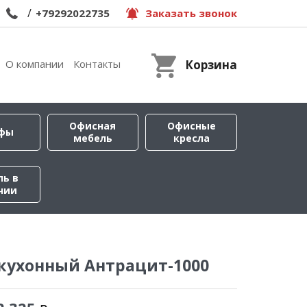
/
+79292022735
Заказать звонок
О компании
Контакты
Корзина
Офисная
Офисные
фы
мебель
кресла
ль в
чии
кухонный Антрацит-1000