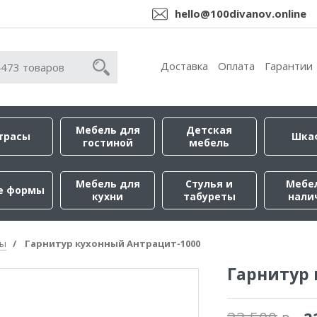
hello@100divanov.online
Доставка
Оплата
Гарантии
Мебель для
Детская
трасы
Шка
гостиной
мебель
Мебель для
Стулья и
Мебе
е формы
кухни
табуреты
нали
ры
Гарнитур кухонный Антрацит-1000
Гарнитур 