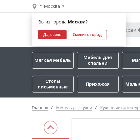
г. Москва
Вы из города
Москва
?
Да, верно
Сменить город
Мебель для
Мягкая мебель
Ма
спальни
Столы
Прихожая
Малы
письменные
Главная
Мебель для кухни
Кухонные гарниту