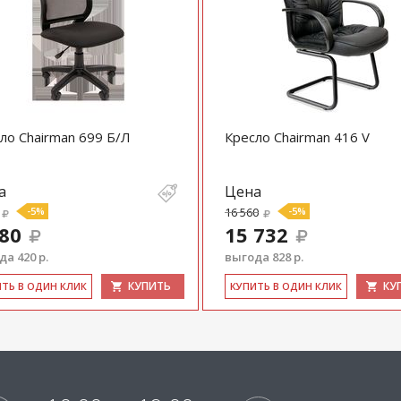
ло Chairman 699 Б/Л
Кресло Chairman 416 V
а
Цена
-5%
16 560
-5%
980
15 732
а 420 р.
выгода 828 р.
КУПИТЬ
КУ
ИТЬ В ОДИН КЛИК
КУ­ПИТЬ В ОДИН КЛИК