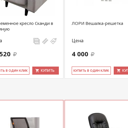
еменное кресло Сканди в
ЛОРИ Вешалка-решетка
иную
а
Цена
 520
4 000
купить
Кресло BRABIX "Daily MG-317" 531833
у
+79292022735
.
КУПИТЬ
КУ
ИТЬ В ОДИН КЛИК
КУ­ПИТЬ В ОДИН КЛИК
com
действительны только для интернет-
ичных магазинах-салонах сети!