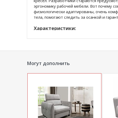
кресел. Разработчики стараются предусмо
эргономику рабочей мебели. Вот почему с
физиологически адаптированы, очень ком
тела, помогают следить за осанкой и гара
Характеристики:
Материал обивки: сетка, ткань
Цвет обивки: черный
Максимальная нагрузка: до 90 кг
Механизм качания: да
Могут дополнить
Тип механизма: "топ-ган" качание с р
Сетка в спинке : да
Крестовина (пятилучие): хромированн
Подлокотники: пластик
Минимальная высота кресла: 900 мм
Максимальная высота кресла: 1000 мм
Ширина кресла: 585 мм
Минимальная высота до сиденья: 440 
Максимальная высота до сиденья: 540