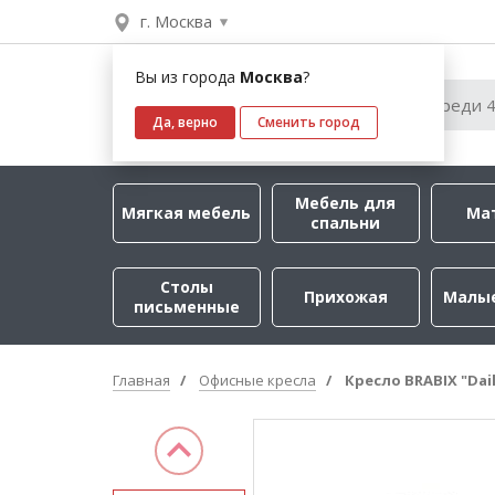
г. Москва
Вы из города
Москва
?
Да, верно
Сменить город
Мебель для
Мягкая мебель
Ма
спальни
Столы
Прихожая
Малы
письменные
Главная
Офисные кресла
Кресло BRABIX "Dail