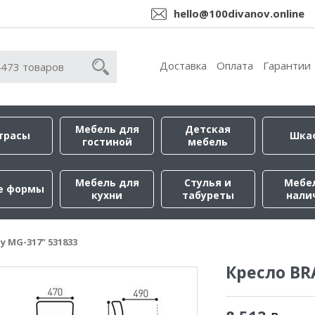
hello@100divanov.online
Доставка
Оплата
Гарантии
Мебель для
Детская
трасы
Шка
гостиной
мебель
Мебель для
Стулья и
Мебе
е формы
кухни
табуреты
нали
y MG-317" 531833
Кресло BRA