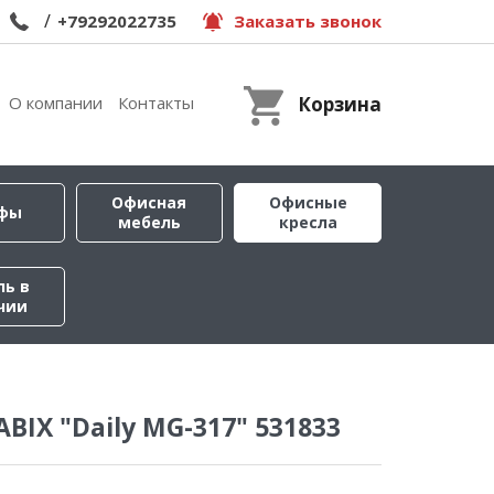
/
+79292022735
Заказать звонок
О компании
Контакты
Корзина
Офисная
Офисные
фы
мебель
кресла
ль в
чии
BIX "Daily MG-317" 531833