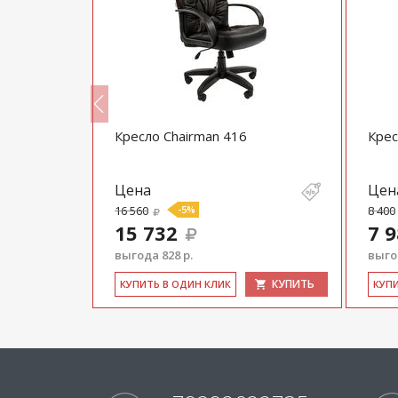
 кожа
Кресло Chairman 416
Крес
Цена
Цен
16 560
-5%
8 400
15 732
7 
выгода 828 р.
выгод
КУПИТЬ
КУПИТЬ
КУ­ПИТЬ В ОДИН КЛИК
КУ­П