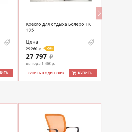
Кресло для отдыха Болеро ТК
Кресло дл
195
530
Цена
Цена
29 260
-5%
31 680
27 797
30 096
выгода 1 463 р.
выгода 1 58
ПИТЬ
КУПИТЬ
КУ­ПИТЬ В ОДИН КЛИК
КУ­ПИТЬ В 