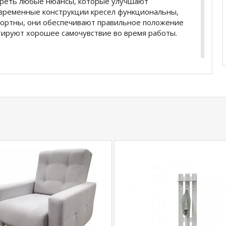
треть любые нюансы, которые улучшают
овременные конструкции кресел функциональны,
фортны, они обеспечивают правильное положение
нтируют хорошее самочувствие во время работы.
егулировкой под вес и фиксацией в 1 положении
ый металл
мм
 мм