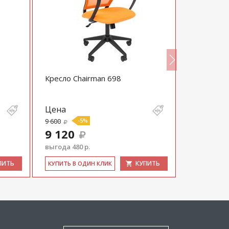
Кресло Chairman 698
Кресло ру
CH-808AX
Цена
Цена
9 600
-5%
9 730
9 120
выгода 480 р.
ПИТЬ
КУПИТЬ
КУ­ПИТЬ В 
КУ­ПИТЬ В ОДИН КЛИК