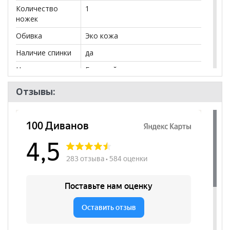
Количество
1
ножек
Обивка
Эко кожа
Наличие спинки
да
Цвет сидения
Бежевый
Нагрузка
120
Отзывы:
Назначение
для руководителя
Высота
530
посадочного
места, мм
Наличие
да
подлокотников
Регулировка по
да
высоте
Регулировка
нет
наклона спинки