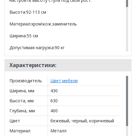
настроить высоту стула под свой рост.
Высота:92-113 см
Материал:хром\кож.заменитель
Ширина:55 см
Допустимая нагрузка:90 кг
Высота до сиденья:60-81 см
Характеристики:
*Дополнительную информацию о том, как купить
Производитель
Цвет мебели
Барный стул BN 1013
уточняйте у нашего
менеджера по телефону
+79292022735
.
Ширина, мм
430
**Цены на официальном сайте
100диванов.com
Высота, мм
630
действительны только для интернет-магазина
и
Глубина, мм
400
могут отличаться от цен в розничных магазинах-
салонах сети!
Цвет
бежевый, черный, коричневый
Материал
Металл