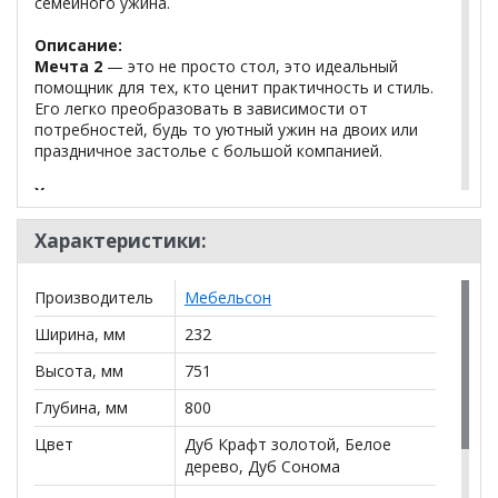
семейного ужина.
Описание:
Мечта 2
— это не просто стол, это идеальный
помощник для тех, кто ценит практичность и стиль.
Его легко преобразовать в зависимости от
потребностей, будь то уютный ужин на двоих или
праздничное застолье с большой компанией.
Характеристики:
Материал:
ЛДСП 16 мм.
Тип трансформации:
книжка.
Характеристики:
Размер в частично разложенном
состоянии:
751 х 916 х 800 мм.
Производитель
Мебельсон
Размер в полностью разложенном
состоянии:
751 х 1600 х 800 мм.
Ширина, мм
232
Весовая нагрузка:
до 50 кг.
Высота, мм
751
*Дополнительную информацию о том, как купить
Глубина, мм
800
Стол-книжка Мечта 2
уточняйте у нашего
Цвет
Дуб Крафт золотой, Белое
менеджера по телефону
+79292022735
.
дерево, Дуб Сонома
**Цены на официальном сайте
100диванов.com