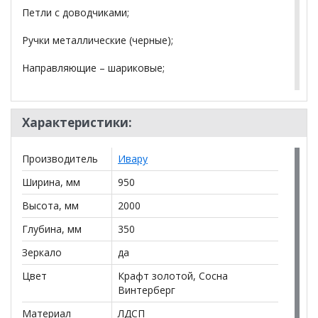
Петли с доводчиками;
Ручки металлические (черные);
Направляющие – шариковые;
*Универсальная сборка (право/лево).
Характеристики:
Вес: 67 кг Объём: 0.12 м
3
Производитель
Ивару
*Дополнительную информацию о том, как купить
Прихожая Берген 5
уточняйте у нашего менеджера
Ширина, мм
950
по телефону
+79292022735
.
Высота, мм
2000
**Цены на официальном сайте
100диванов.com
Глубина, мм
350
действительны только для интернет-магазина
и
могут отличаться от цен в розничных магазинах-
Зеркало
да
салонах сети!
Цвет
Крафт золотой, Сосна
Винтерберг
Материал
ЛДСП