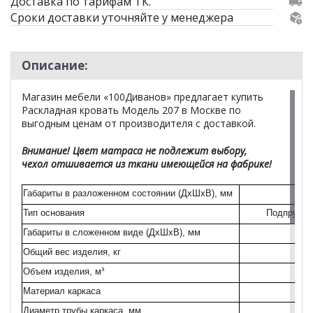
Доставка по тарифам ТК.
Сроки доставки уточняйте у менеджера
Описание:
Магазин мебели «100Диванов» предлагает купить
Раскладная кровать Модель 207 в Москве по
выгодным ценам от производителя с доставкой.
Внимание! Цвет матраса не подлежит выбору,
чехол отшивается из ткани имеющейся на фабрике!
Габариты в разложенном состоянии (ДхШхВ), мм
Тип основания
Подпружин
Габариты в сложенном виде (ДхШхВ), мм
Общий вес изделия, кг
Объем изделия, м³
Материал каркаса
Диаметр трубы каркаса, мм