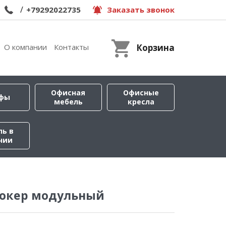
/
+79292022735
Заказать звонок
О компании
Контакты
Корзина
Офисная
Офисные
фы
мебель
кресла
ль в
чии
окер модульный