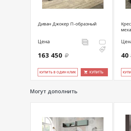
Диван Джокер П-образный
Крес
меха
Цена
Цен
163 450
40
КУПИТЬ
КУ­ПИТЬ В ОДИН КЛИК
КУ­П
Могут дополнить