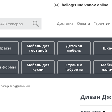
hello@100divanov.online
Доставка
Оплата
Гарантии
Мебель для
Детская
трасы
Шка
гостиной
мебель
Мебель для
Стулья и
Мебе
е формы
кухни
табуреты
нали
жокер модульный
Диван Дж