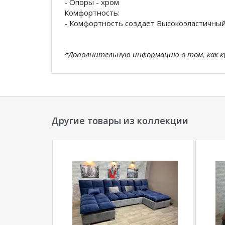
- Опоры - хром
Комфортность:
- Комфортность создает Высокоэластичны
*Дополнительную информацию о том, как 
нашего менеджера по телефону
+7929202273
**Цены на официальном сайте
100диванов.
магазина
и могут отличаться от цен в розн
Другие товары из коллекции