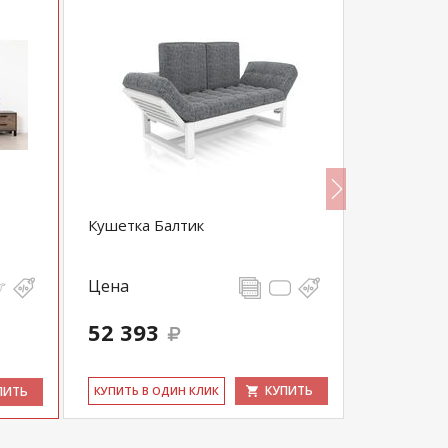
Кушетка Балтик
Диван угл
Цена
Цена
52 393
99 360
КУПИТЬ
ПИТЬ
КУ­ПИТЬ В ОДИН КЛИК
КУ­ПИТЬ В 