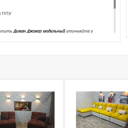
й ППУ
купить
Диван Джокер модульный
уточняйте у
5
.
com
действительны только для интернет-
ичных магазинах-салонах сети!