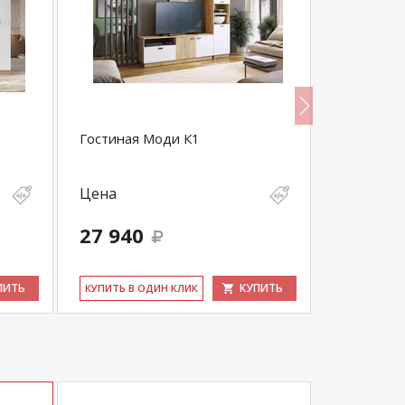
Гостиная Моди К1
Гостиная 
Цена
Цена
27 940
12 960
ПИТЬ
КУПИТЬ
КУ­ПИТЬ В ОДИН КЛИК
КУ­ПИТЬ В 