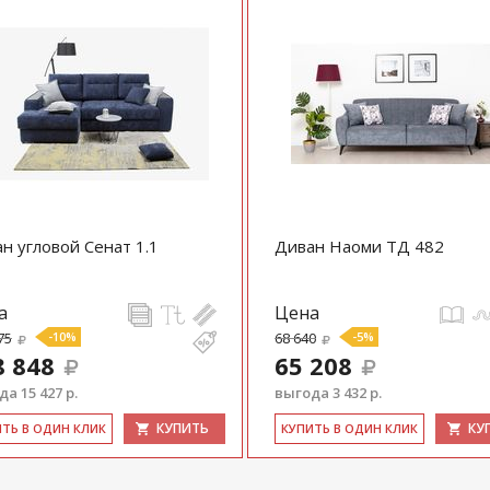
н угловой Сенат 1.1
Диван Наоми ТД 482
а
Цена
75
-10%
68 640
-5%
8 848
65 208
а 15 427 р.
выгода 3 432 р.
КУПИТЬ
КУ
ИТЬ В ОДИН КЛИК
КУ­ПИТЬ В ОДИН КЛИК