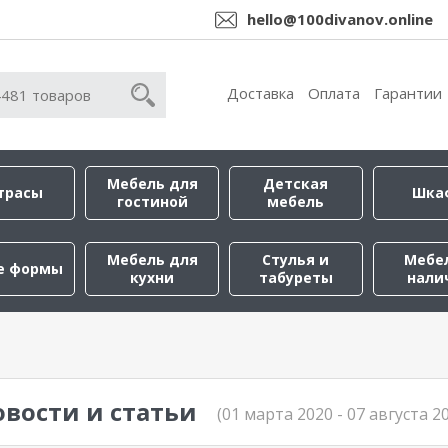
hello@100divanov.online
Доставка
Оплата
Гарантии
Мебель для
Детская
трасы
Шка
гостиной
мебель
Мебель для
Стулья и
Мебе
е формы
кухни
табуреты
нали
овости и статьи
(01 марта 2020 - 07 августа 2