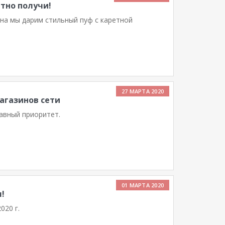
атно получи!
ана мы дарим стильный пуф с каретной
27 МАРТА 2020
агазинов сети
авный приоритет.
01 МАРТА 2020
я!
020 г.