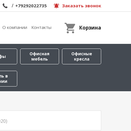
/
+79292022735
Заказать звонок
О компании
Контакты
Корзина
Офисная
Офисные
фы
мебель
кресла
ль в
чии
020)