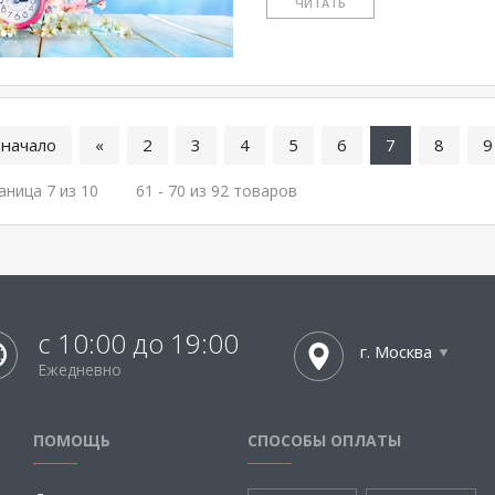
ЧИТАТЬ
 начало
«
2
3
4
5
6
7
8
9
аница 7 из 10
61 - 70 из 92 товаров
с 10:00 до 19:00
г. Москва
Ежедневно
ПОМОЩЬ
СПОСОБЫ ОПЛАТЫ