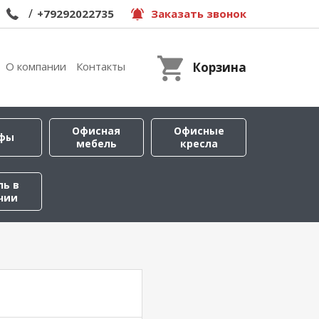
/
+79292022735
Заказать звонок
О компании
Контакты
Корзина
Офисная
Офисные
фы
мебель
кресла
ль в
чии