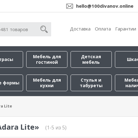
hello@100divanov.online
Доставка
Оплата
Гарантии
Мебель для
Детская
трасы
Шка
гостиной
мебель
Мебель для
Стулья и
Мебе
е формы
кухни
табуреты
нали
a Lite
dara Lite»
(1-5 из 5)