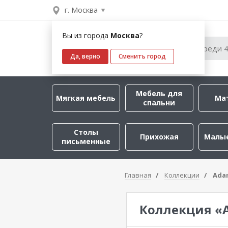
г. Москва
Вы из города
Москва
?
Да, верно
Сменить город
Мебель для
Мягкая мебель
Ма
спальни
Столы
Прихожая
Малы
письменные
Главная
Коллекции
Adar
Коллекция «A