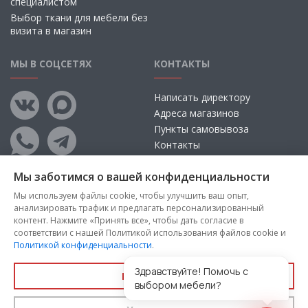
специалистом
Выбор ткани для мебели без
визита в магазин
МЫ В СОЦСЕТЯХ
КОНТАКТЫ
Написать директору
Адреса магазинов
Пункты самовывоза
Контакты
Мы заботимся о вашей конфиденциальности
Мы используем файлы cookie, чтобы улучшить ваш опыт,
анализировать трафик и предлагать персонализированный
контент. Нажмите «Принять все», чтобы дать согласие в
соответствии с нашей Политикой использования файлов cookie и
Политикой конфиденциальности
.
Copyright © 2026, ООО «100 Диванов» — Все права защищены
Администрация Сайта не несет ответственности за
Здравствуйте! Помочь с
Принять все
размещаемые Пользователями материалы, их содержание,
выбором мебели?
качество.