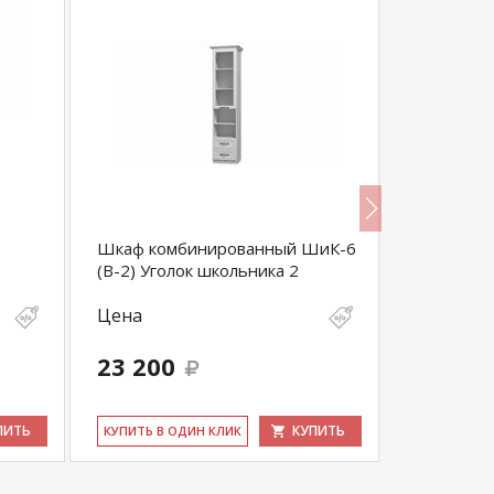
Шкаф комбинированный ШиК-6
Прайм 3-
(В-2) Уголок школьника 2
Табачный 
Цена
Цена
23 200
55 600
ПИТЬ
КУПИТЬ
КУ­ПИТЬ В ОДИН КЛИК
КУ­ПИТЬ В 