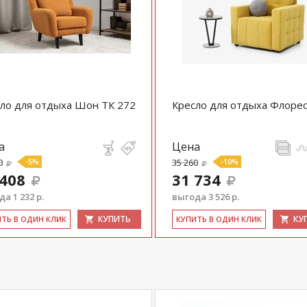
ло для отдыха Шон ТК 272
Кресло для отдыха Флоре
а
Цена
0
-5%
35 260
-10%
 408
31 734
а 1 232 р.
выгода 3 526 р.
КУПИТЬ
КУ
ИТЬ В ОДИН КЛИК
КУ­ПИТЬ В ОДИН КЛИК