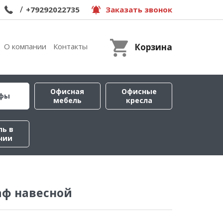
/
+79292022735
Заказать звонок
О компании
Контакты
Корзина
Офисная
Офисные
фы
мебель
кресла
ль в
чии
аф навесной