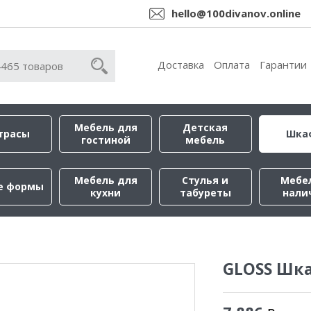
hello@100divanov.online
Доставка
Оплата
Гарантии
Мебель для
Детская
трасы
Шка
гостиной
мебель
Мебель для
Стулья и
Мебе
е формы
кухни
табуреты
нали
GLOSS Шк