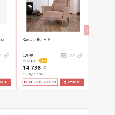
ста
Кресло Вояж 9
Кресло Са
Цена
Цена
15 514
-5%
19 700
14 738
выгода 776 р.
ПИТЬ
КУПИТЬ
КУ­ПИТЬ В 
КУ­ПИТЬ В ОДИН КЛИК