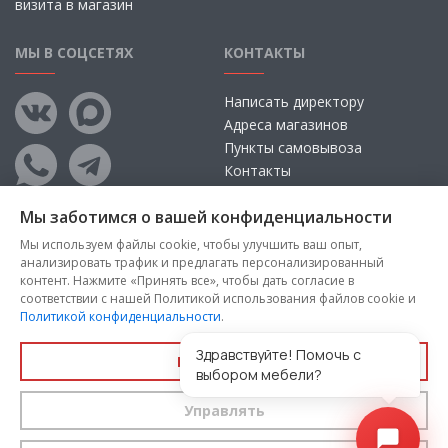
визита в магазин
МЫ В СОЦСЕТЯХ
КОНТАКТЫ
Написать директору
Адреса магазинов
Пункты самовывоза
Контакты
Мы заботимся о вашей конфиденциальности
Мы используем файлы cookie, чтобы улучшить ваш опыт,
анализировать трафик и предлагать персонализированный
контент. Нажмите «Принять все», чтобы дать согласие в
соответствии с нашей Политикой использования файлов cookie и
Политикой конфиденциальности
.
Copyright © 2026, ООО «100 Диванов» — Все права защищены
Администрация Сайта не несет ответственности за
Здравствуйте! Помочь с
Принять все
размещаемые Пользователями материалы, их содержание,
выбором мебели?
качество.
Управлять
Вы принимаете условия
политики конфиденциальности
и
пользовательского соглашения
каждый раз, когда оставляете
свои данные в любой форме обратной связи на сайте