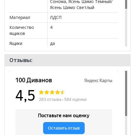
Сонома, Ясень Шимо Темный/
Ясень Шимо Светлый
Материал
ЛДСП
Количество
4
ящиков
Ящики
да
Бренд
Эко Мебель
Отзывы:
Стиль
Современный
Комната
Прихожая, Гостиная, Кабинет/
Офис, Кухня, Спальня, Детская,
Сад и дача
Пол