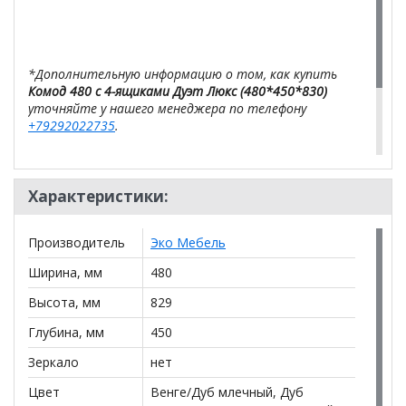
*Дополнительную информацию о том, как купить
Комод 480 с 4-ящиками Дуэт Люкс (480*450*830)
уточняйте у нашего менеджера по телефону
+79292022735
.
**Цены на официальном сайте
100диванов.com
действительны только для интернет-магазина
и
Характеристики:
могут отличаться от цен в розничных магазинах-
салонах сети!
Производитель
Эко Мебель
Ширина, мм
480
Высота, мм
829
Глубина, мм
450
Зеркало
нет
Цвет
Венге/Дуб млечный, Дуб