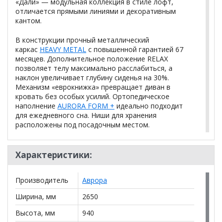
«Дали» — модульная коллекция в стиле лофт,
отличается прямыми линиями и декоративным
кантом.
В конструкции прочный металлический
каркас
HEAVY METAL
с повышенной гарантией 67
месяцев. Дополнительное положение RELAX
позволяет телу максимально расслабиться, а
наклон увеличивает глубину сиденья на 30%.
Механизм «еврокнижка» превращает диван в
кровать без особых усилий. Ортопедическое
наполнение
AURORA FORM +
идеально подходит
для ежедневного сна. Ниши для хранения
расположены под посадочным местом.
Независимый пружинный блок
Наполнение
Характеристики:
(НПБ)
Металлокаркас с гарантией 67
Каркас
Производитель
Аврора
месяцев
Ширина, мм
2650
Диваны по
Диваны для сна
назначению
Высота, мм
940