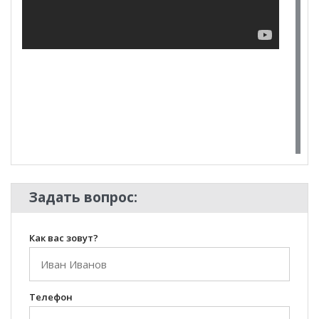
**Цены на официальном сайте
100диванов.com
действительны только для интернет-магазина
и
могут отличаться от цен в розничных магазинах-
салонах сети!
100 Диванов на карте Екатеринбурга — Яндекс Карты
Задать вопрос:
Как вас зовут?
Телефон