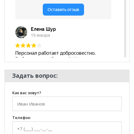
Наличие
да
подлокотников
Съёмный чехол
нет
Декоративные
нет
подушки
Бренд
Альфа мебель
Стиль
Современный
Комната
Гостиная
Задать вопрос:
Как вас зовут?
Телефон