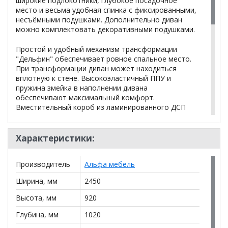
широкие подлокотники, глубокое посадочное
место и весьма удобная спинка с фиксированными,
несъёмными подушками. Дополнительно диван
можно комплектовать декоративными подушками.
Простой и удобный механизм трансформации
"Дельфин" обеспечивает ровное спальное место.
При трансформации диван может находиться
вплотную к стене. Высокоэластичный ППУ и
пружина змейка в наполнении дивана
обеспечивают максимальный комфорт.
Вместительный короб из ламинированного ДСП
позволяет экономить место на хранении
постельных принадлежностей. Использование
утяжек предотвращает деформацию дивана.
Характеристики:
Подушки в комплект не входят.
Производитель
Альфа мебель
Объем-2 м.куб.
Ширина, мм
2450
Высота, мм
920
*Дополнительную информацию о том, как купить
Глубина, мм
1020
Прямой диван Антарес 1 БД дельфин в гостиную
уточняйте у нашего менеджера по телефону