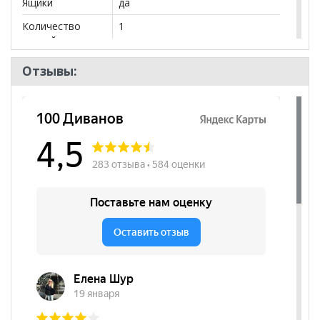
Ящики
да
Количество
1
дверей
Количество
2
Отзывы:
полок
Бренд
Мебельсон
Стиль
Современный
Комната
Детская
Пол