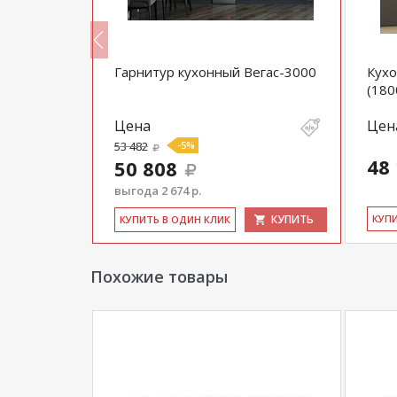
Гарнитур кухонный Вегас-3000
Кух
(180
Цена
Цен
53 482
-5%
48
50 808
выгода 2 674 р.
КУПИТЬ
КУПИТЬ
КУ­П
КУ­ПИТЬ В ОДИН КЛИК
Похожие товары