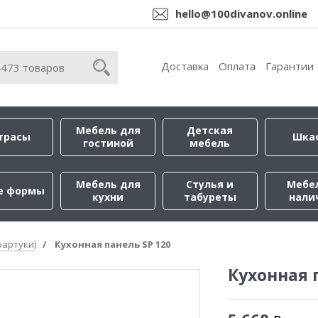
hello@100divanov.online
Доставка
Оплата
Гарантии
Мебель для
Детская
трасы
Шка
гостиной
мебель
Мебель для
Стулья и
Мебе
е формы
кухни
табуреты
нали
фартуки)
Кухонная панель SP 120
Кухонная 