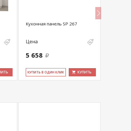
Кухонная панель SP 267
Кухонный
№1
Цена
Цена
5 658
88 700
ПИТЬ
КУПИТЬ
КУ­ПИТЬ В ОДИН КЛИК
КУ­ПИТЬ В 