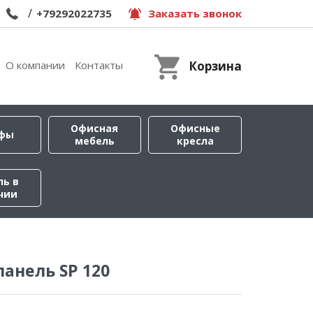
/
+79292022735
Заказать звонок
О компании
Контакты
Корзина
Офисная
Офисные
фы
мебель
кресла
ль в
чии
панель SP 120