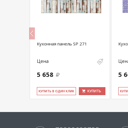
266
Кухонная панель SP 271
Кухо
Цена
Цен
5 658
5 
КУПИТЬ
КУПИТЬ
КУ­ПИТЬ В ОДИН КЛИК
КУ­П