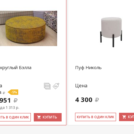
круглый Бэлла
Пуф Николь
а
Цена
4
-5%
4 300
 951
а 1 313 р.
КУ
КУПИТЬ
КУ­ПИТЬ В ОДИН КЛИК
ИТЬ В ОДИН КЛИК