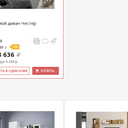
ой диван Честер
а
80
-5%
8 636
а 6 244 р.
КУПИТЬ
ИТЬ В ОДИН КЛИК