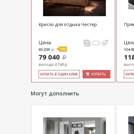
Кресло для отдыха Честер
Прям
Цена
Цен
83 200
-5%
124 8
79 040
11
выгода 4 160 р.
выгод
КУПИТЬ
КУ­ПИТЬ В ОДИН КЛИК
КУ­П
Могут дополнить