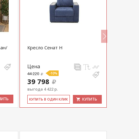
ан/
Кресло Сенат Н
Кресло дл
ТК 672
Цена
Цена
44 220
-10%
25 300
39 798
24 035
выгода 4 422 р.
выгода 1 26
ПИТЬ
КУПИТЬ
КУ­ПИТЬ В ОДИН КЛИК
КУ­ПИТЬ В 