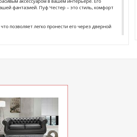
красивым аксессуаром в вашем интерьере. Его
ашей фантазией. Пуф Честер – это стиль, комфорт
 что позволяет легко пронести его через дверной
оздевым молдингом и кант на сидении из
зама и кожи
ативным тканевым жгутом- при заказе из ткани
купить
Пуф Честер
уточняйте у нашего менеджера
com
действительны только для интернет-
ичных магазинах-салонах сети!