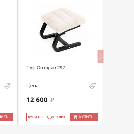
Пуф Онтарио 297
Пуф Сайм
Цена
Цена
12 600
9 200
ПИТЬ
КУПИТЬ
КУ­ПИТЬ В ОДИН КЛИК
КУ­ПИТЬ В 