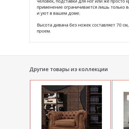
человек, подставки для ног или же просто 
применение ограничивается лишь только в
и уют в вашем доме.
Высота дивана без ножек составляет 70 см,
проем.
* Отделка подлокотников декоративным гв
обивочного материала- при заказе из кож/
* Отделка подлокотников и сидений декор
(велюр, замша,флок)
Другие товары из коллекции
* Глубина посадочного места 650м
*Дополнительную информацию о том, как 
по телефону
+79292022735
.
**Цены на официальном сайте
100диванов.
магазина
и могут отличаться от цен в розн