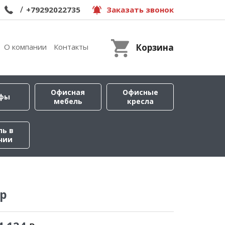
/
+79292022735
Заказать звонок
О компании
Контакты
Корзина
Офисная
Офисные
фы
мебель
кресла
ль в
чии
р