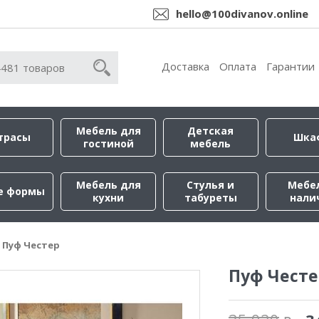
hello@100divanov.online
Доставка
Оплата
Гарантии
Мебель для
Детская
трасы
Шка
гостиной
мебель
Мебель для
Стулья и
Мебе
е формы
кухни
табуреты
нали
Пуф Честер
Пуф Честе