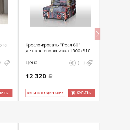
она
Кресло-кровать "Реал 80"
Кресло-кр
детское еврокнижка 1900х810
еврокнижк
Цена
Цена
36 850
12 320
35 008
выгода 1 84
КУПИТЬ
ПИТЬ
КУ­ПИТЬ В ОДИН КЛИК
КУ­ПИТЬ В 