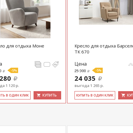
ло для отдыха Моне
Кресло для отдыха Барсел
ТК 670
а
Цена
0
-5%
25 300
-5%
 280
24 035
а 1 120 р.
выгода 1 265 р.
КУПИТЬ
КУ
ИТЬ В ОДИН КЛИК
КУ­ПИТЬ В ОДИН КЛИК