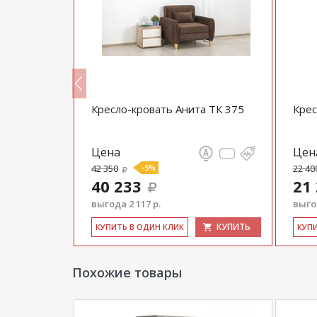
Кресло-кровать Анита ТК 375
Крес
Цена
Цен
42 350
-5%
22 40
40 233
21
выгода 2 117 р.
выгод
КУПИТЬ
КУПИТЬ
КУ­ПИТЬ В ОДИН КЛИК
КУ­П
Похожие товары