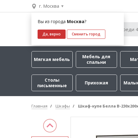
г. Москва
Вы из города
Москва
?
Да, верно
Сменить город
Мебель для
Мягкая мебель
Ма
спальни
Столы
Прихожая
Малы
письменные
Главная
Шкафы
Шкаф-купе Белла B-230х200х