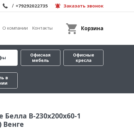
/
+79292022735
Заказать звонок
О компании
Контакты
Корзина
Офисная
Офисные
фы
мебель
кресла
ль в
чии
 Белла B-230х200х60-1
) Венге