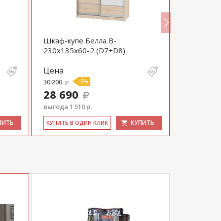
Шкаф-купе Белла B-
Шкаф-купе
230х135х60-2 (D7+D8)
230х160х6
Цена
Цена
30 200
-5%
35 500
28 690
33 725
выгода 1 510 р.
выгода 1 77
ПИТЬ
КУПИТЬ
КУ­ПИТЬ В ОДИН КЛИК
КУ­ПИТЬ В 