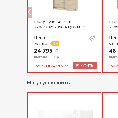
Шкаф-купе Белла B-
Шкаф
D8+D8)
220/230х120х60-1(D7+D7)
230х
Цена
Цен
26 100
-5%
50 90
24 795
48
выгода 1 305 р.
выгод
КУПИТЬ
КУПИТЬ
КУ­ПИТЬ В ОДИН КЛИК
КУ­П
Могут дополнить