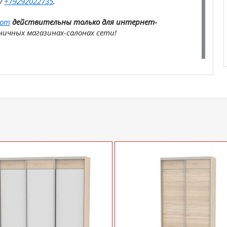
у
+79292022735
.
com
действительны только для интернет-
ичных магазинах-салонах сети!