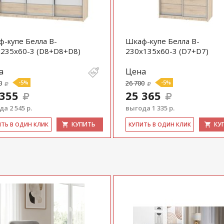
-купе Белла B-
Шкаф-купе Белла B-
235х60-3 (D8+D8+D8)
230х135х60-3 (D7+D7)
а
Цена
0
-5%
26 700
-5%
 355
25 365
а 2 545 р.
выгода 1 335 р.
КУПИТЬ
КУ
ИТЬ В ОДИН КЛИК
КУ­ПИТЬ В ОДИН КЛИК