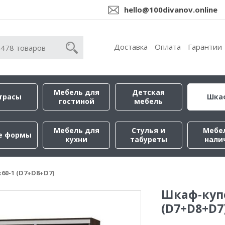
hello@100divanov.online
Доставка
Оплата
Гарантии
Мебель для
Детская
трасы
Шка
гостиной
мебель
Мебель для
Стулья и
Мебе
е формы
кухни
табуреты
нали
60-1 (D7+D8+D7)
Шкаф-купе
(D7+D8+D7