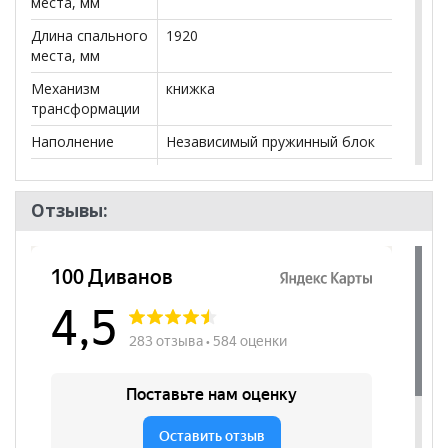
места, мм
Длина спального
1920
места, мм
Механизм
книжка
трансформации
Наполнение
Независимый пружинный блок
Ящики
нет
Посадочных
2
Отзывы:
мест
Наличие короба
да
Форма
Прямой
Наличие спинки
да
Наличие
да
подлокотников
Съёмный чехол
нет
Декоративные
да