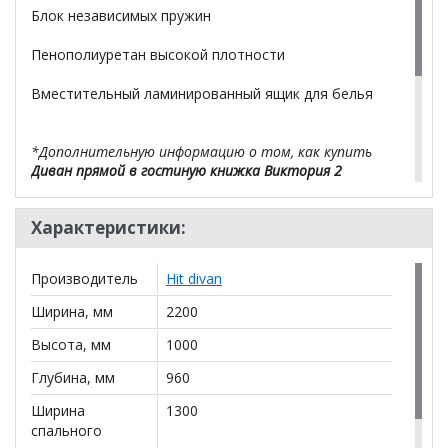
Блок независимых пружин
Пенополиуретан высокой плотности
Вместительный ламинированный ящик для белья
*Дополнительную информацию о том, как купить
Диван прямой в гостиную книжка Виктория 2
уточняйте у нашего менеджера по телефону
+79292022735
.
Характеристики:
**Цены на официальном сайте
100диванов.com
действительны только для интернет-магазина
и
Производитель
Hit divan
могут отличаться от цен в розничных магазинах-
салонах сети!
Ширина, мм
2200
Высота, мм
1000
Глубина, мм
960
Ширина
1300
спального