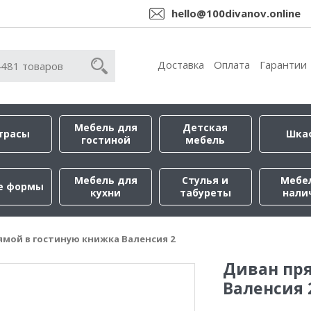
hello@100divanov.online
Доставка
Оплата
Гарантии
Мебель для
Детская
трасы
Шка
гостиной
мебель
Мебель для
Стулья и
Мебе
е формы
кухни
табуреты
нали
ямой в гостиную книжка Валенсия 2
Диван пр
Валенсия 