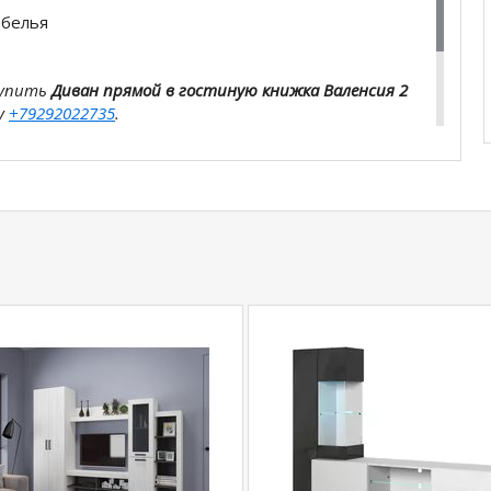
 белья
купить
Диван прямой в гостиную книжка Валенсия 2
у
+79292022735
.
com
действительны только для интернет-
ичных магазинах-салонах сети!