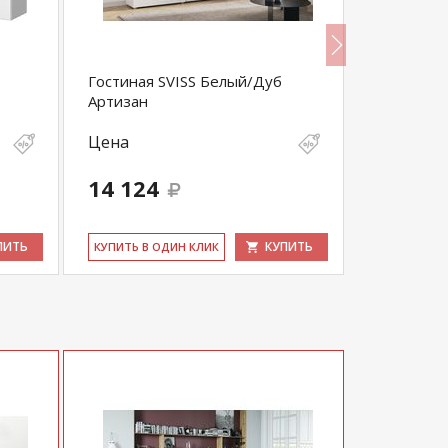
Гостиная SVISS Белый/Дуб
Мини-сте
Артизан
Цена
Цена
14 124
33 550
ПИТЬ
КУПИТЬ
КУ­ПИТЬ В ОДИН КЛИК
КУ­ПИТЬ В 