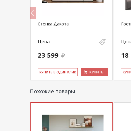
ый/Дуб
Стенка Дакота
Гост
Цена
Цен
23 599
18
КУПИТЬ
КУПИТЬ
КУ­ПИТЬ В ОДИН КЛИК
КУ­П
Похожие товары