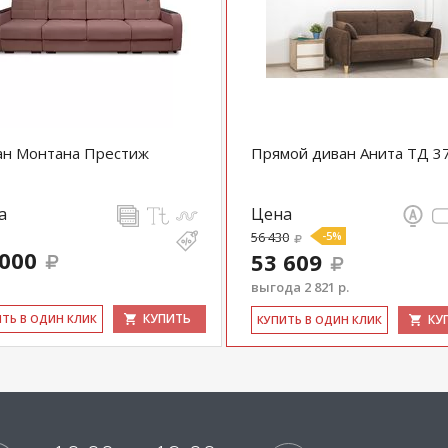
ан Монтана Престиж
Прямой диван Анита ТД 3
а
Цена
56 430
-5%
 000
53 609
выгода 2 821 р.
КУПИТЬ
ИТЬ В ОДИН КЛИК
КУ
КУ­ПИТЬ В ОДИН КЛИК