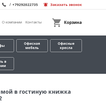
/
+79292022735
Заказать звонок
О компании
Контакты
Корзина
Офисная
Офисные
фы
мебель
кресла
ль в
чии
ямой в гостиную книжка
2