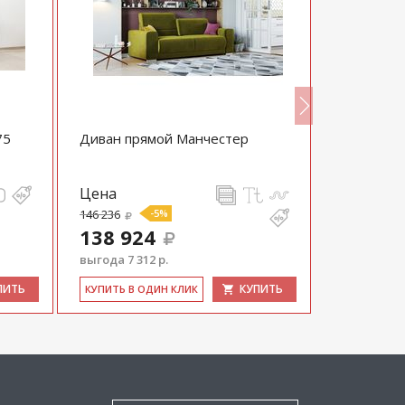
75
Диван прямой Манчестер
Диван Ма
Цена
Цена
146 236
-5%
120 250
138 924
114 23
выгода 7 312 р.
выгода 6 01
ПИТЬ
КУПИТЬ
КУ­ПИТЬ В ОДИН КЛИК
КУ­ПИТЬ В 