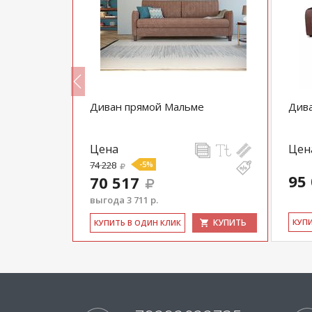
и (120) ТД
Диван прямой Мальме
Див
иную
Цена
Цен
74 228
-5%
95
70 517
выгода 3 711 р.
КУПИТЬ
КУПИТЬ
КУ­П
КУ­ПИТЬ В ОДИН КЛИК