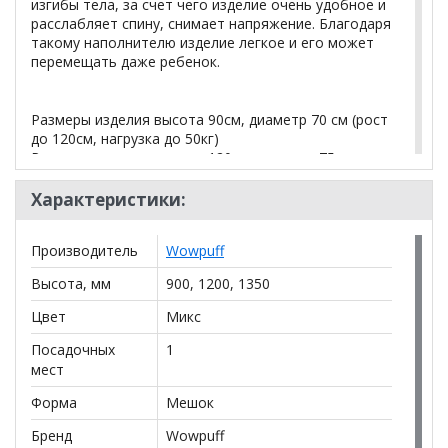
изгибы тела, за счет чего изделие очень удобное и
расслабляет спину, снимает напряжение. Благодаря
такому наполнителю изделие легкое и его может
перемещать даже ребенок.
Размеры изделия высота 90см, диаметр 70 см (рост
до 120см, нагрузка до 50кг)
Размеры изделия высота 120см, диаметр 75 см
(рост до 150см, нагрузка до 75кг)
Размеры изделия высота 135см, диаметр 90
Характеристики:
см (рост до 170см, нагрузка до 100кг)
Производитель
Wowpuff
Верх изделия оснащен молнией, при помощи
Высота, мм
900, 1200, 1350
которой чехол снимается для влажной уборки
пятен. Внутренний чехол выполнен из плотной
Цвет
Микс
нетканной ткани с клапаном для наполнителя.
Есть удобная ручка для переноски изделия.
Посадочных
1
мест
Форма
Мешок
*Дополнительную информацию о том, как купить
Кресло-мешок "Груша" Принт велюр Геометрия
Бренд
Wowpuff
Браун
уточняйте у нашего менеджера по телефону