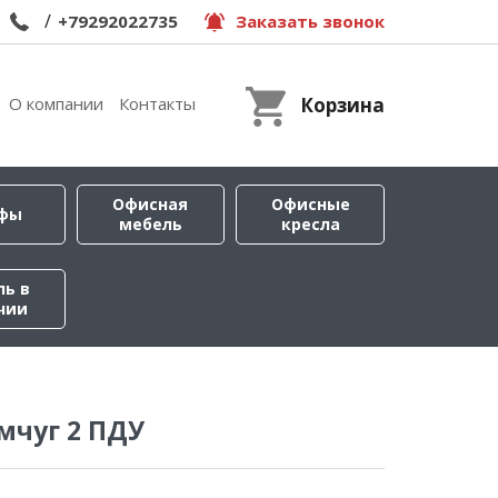
/
+79292022735
Заказать звонок
О компании
Контакты
Корзина
Офисная
Офисные
фы
мебель
кресла
ль в
чии
мчуг 2 ПДУ