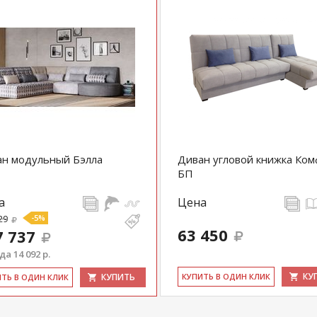
ан модульный Бэлла
Диван угловой книжка Ко
БП
а
Цена
29
-5%
63 450
7 737
а 14 092 р.
КУ
КУПИТЬ
КУ­ПИТЬ В ОДИН КЛИК
ИТЬ В ОДИН КЛИК