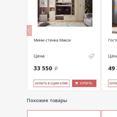
артизан/
Мини-стенка Макси
Гост
Цена
Цен
33 550
49
КУПИТЬ
КУПИТЬ
КУ­ПИТЬ В ОДИН КЛИК
КУ­П
Похожие товары