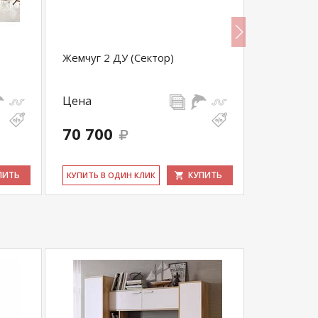
Жемчуг 2 ДУ (Сектор)
Кресло Же
Цена
Цена
70 700
23 700
ПИТЬ
КУПИТЬ
КУ­ПИТЬ В ОДИН КЛИК
КУ­ПИТЬ В 