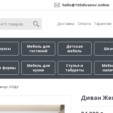
hello@100divanov.online
Доставка
Оплата
Гарантии
Мебель для
Детская
трасы
Шка
гостиной
мебель
Мебель для
Стулья и
Мебе
е формы
кухни
табуреты
нали
мчуг 2 ПДУ
Диван Же