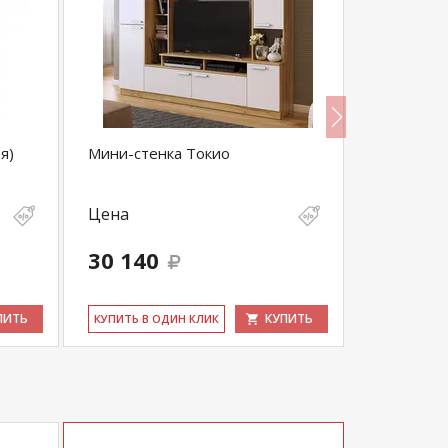
я)
Мини-стенка Токио
Гостиная 
Цена
Цена
30 140
44 990
ПИТЬ
КУПИТЬ
КУ­ПИТЬ В ОДИН КЛИК
КУ­ПИТЬ В 