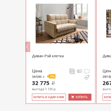
вой Бафи
Диван Рэй клетка
Див
Цена
Цен
34 500
-5%
281 8
32 775
26
выгода 1 725 р.
выгод
КУПИТЬ
КУПИТЬ
КУ­ПИТЬ В ОДИН КЛИК
КУ­П