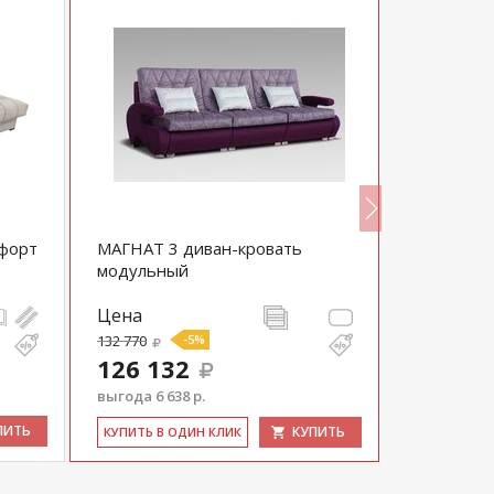
мфорт
МАГНАТ 3 диван-кровать
Прямой д
модульный
Цена
Цена
132 770
-5%
68 320
126 132
выгода 6 638 р.
ПИТЬ
КУПИТЬ
КУ­ПИТЬ В 
КУ­ПИТЬ В ОДИН КЛИК