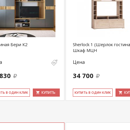
иная Бери К2
Sherlock 1 (Шерлок гостина
Шкаф МЦН
а
Цена
 830
34 700
КУПИТЬ
КУ
ИТЬ В ОДИН КЛИК
КУ­ПИТЬ В ОДИН КЛИК