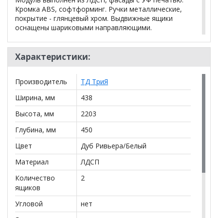
Кромка ABS, софтформинг. Ручки металлические,
покрытие - глянцевый хром. Выдвижные ящики
оснащены шариковыми направляющими.
Цвет:
Дуб Ривьера/Белый
Характеристики:
Размер
: (Ш*В*Г) 438*2203*450 мм
Производитель
ТД ТриЯ
Материал:
ЛДСП
Ширина, мм
438
Материал фасадов:
ЛДСП
Высота, мм
2203
Наполнение шкафов / пеналов:
Глубина, мм
450
3 полки
Цвет
Дуб Ривьера/Белый
Наличие ящиков:
2
Материал
ЛДСП
Количество
2
Объем (м3):
0,091
ящиков
Вес (кг):
50
Угловой
нет