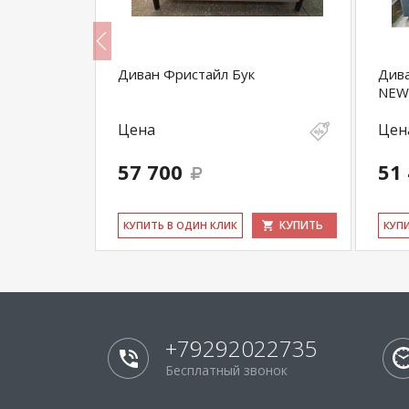
Диван Фристайл Бук
Дива
NEW
Цена
Цен
57 700
51
КУПИТЬ
КУПИТЬ
КУ­ПИТЬ В ОДИН КЛИК
КУ­П
+79292022735
Бесплатный звонок