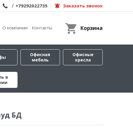
/
+79292022735
Заказать звонок
О компании
Контакты
Корзина
Офисная
Офисные
фы
мебель
кресла
ль в
чии
ауд БД