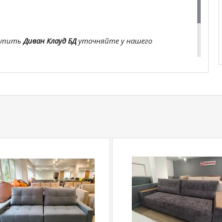
купить
Диван Клауд БД
уточняйте у нашего
com
действительны только для интернет-
ичных магазинах-салонах сети!