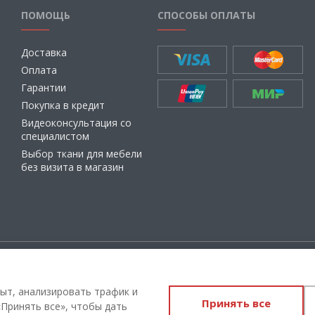
ПОМОЩЬ
СПОСОБЫ ОПЛАТЫ
Доставка
Оплата
Гарантии
Покупка в кредит
Видеоконсультация со
специалистом
Выбор ткани для мебели
без визита в магазин
ащищены
Администрация Сайта не несет о
материалы, их содержание, качест
ыт, анализировать трафик и
Принять все
Вы принимаете условия
политики
Принять все», чтобы дать
соглашения
каждый раз, когда ос