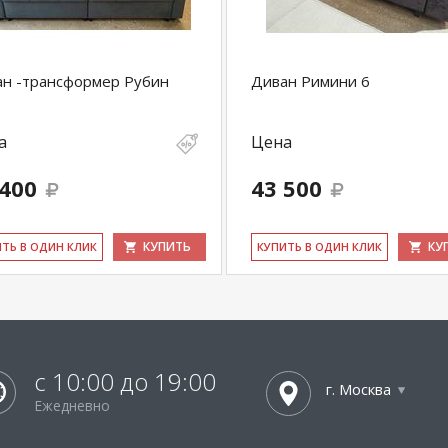
н -трансформер Рубин
Диван Римини 6
а
Цена
 400
43 500
КУПИТЬ
КУ
ИТЬ В ОДИН КЛИК
КУ­ПИТЬ В ОДИН КЛИК
с 10:00 до 19:00
г. Москва
Ежедневно