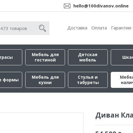
hello@100divanov.online
Доставка
Оплата
Гарантии
Мебель для
Детская
трасы
Шка
гостиной
мебель
Мебель для
Стулья и
Мебе
е формы
кухни
табуреты
нали
Диван Кл