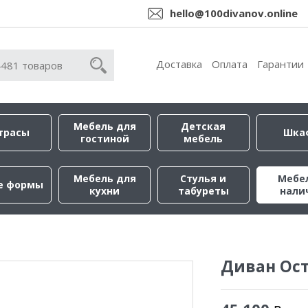
hello@100divanov.online
Доставка
Оплата
Гарантии
Мебель для
Детская
трасы
Шка
гостиной
мебель
Мебель для
Стулья и
Мебе
е формы
кухни
табуреты
нали
Диван Ос