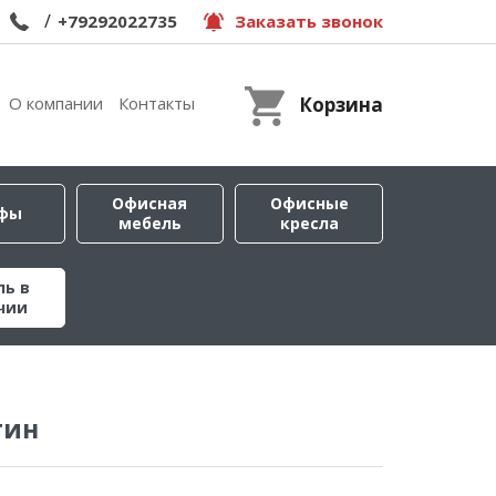
/
+79292022735
Заказать звонок
О компании
Контакты
Корзина
Офисная
Офисные
фы
мебель
кресла
ль в
чии
тин