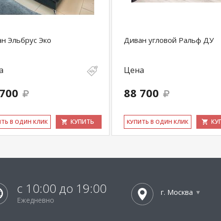
н Эльбрус Эко
Диван угловой Ральф ДУ
а
Цена
 700
88 700
КУПИТЬ
КУ
ИТЬ В ОДИН КЛИК
КУ­ПИТЬ В ОДИН КЛИК
с 10:00 до 19:00
г. Москва
Ежедневно