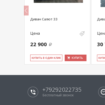
Диван Салют 33
Дива
Цена
Цен
22 900
30
КУПИТЬ
КУПИТЬ
КУ­ПИТЬ В ОДИН КЛИК
КУ­П
+79292022735
Бесплатный звонок