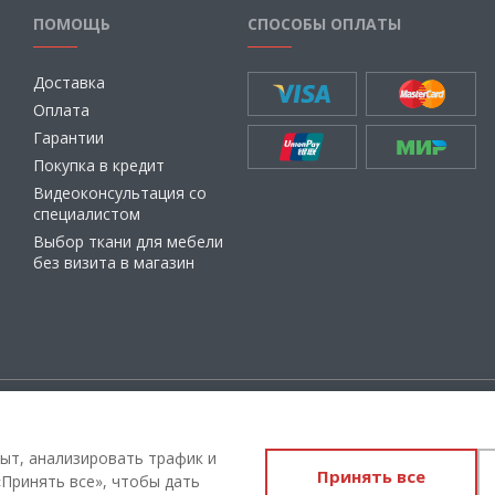
ПОМОЩЬ
СПОСОБЫ ОПЛАТЫ
Доставка
Оплата
Гарантии
Покупка в кредит
Видеоконсультация со
специалистом
Выбор ткани для мебели
без визита в магазин
ащищены
Администрация Сайта не несет о
материалы, их содержание, качест
ыт, анализировать трафик и
Принять все
Вы принимаете условия
политики
Принять все», чтобы дать
соглашения
каждый раз, когда ос