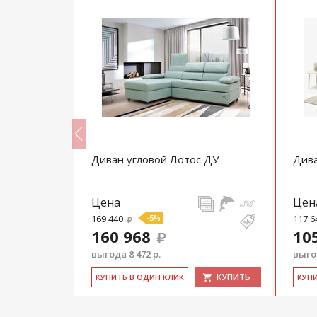
Диван угловой Лотос ДУ
Дива
Цена
Цен
169 440
-5%
117 6
160 968
10
выгода 8 472 р.
выгод
КУПИТЬ
КУПИТЬ
КУ­ПИТЬ В ОДИН КЛИК
КУ­П