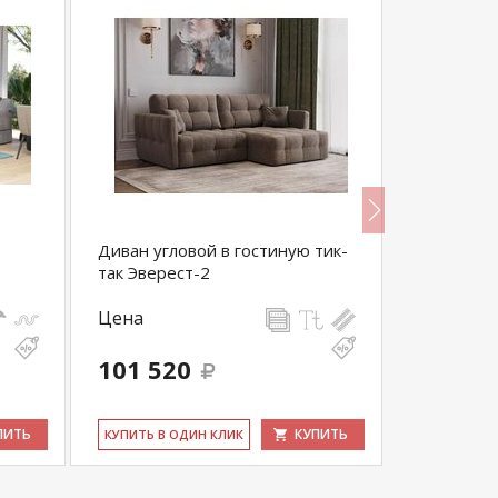
Диван угловой в гостиную тик-
Прямой ди
так Эверест-2
так серый
Цена
Цена
66 500
101 520
63 175
выгода 3 32
ПИТЬ
КУПИТЬ
КУ­ПИТЬ В ОДИН КЛИК
КУ­ПИТЬ В 