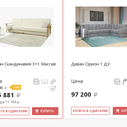
н Скандинавия 3+1 Массив
Диван Орион 1 ДУ
а
Цена
45
-10%
97 200
5 881
а 11 764 р.
КУ
КУПИТЬ
КУ­ПИТЬ В ОДИН КЛИК
ИТЬ В ОДИН КЛИК