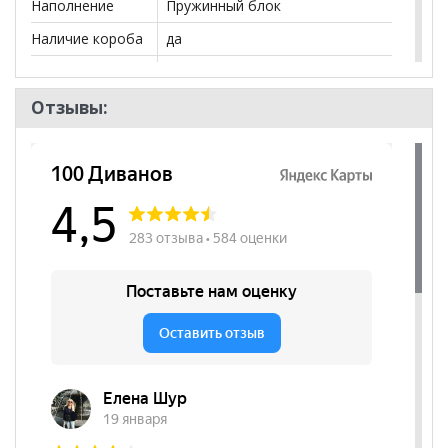
Наполнение
Пружинный блок
Наличие короба
да
Форма
Прямой
Наличие
нет
Отзывы:
подлокотников
Декоративные
да
подушки
Бренд
Славянская Мебель
Стиль
Современный
Комната
Гостиная