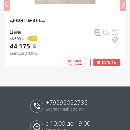
Диван Панда БД
Цена
46 500
-5%
44 175
выгода 2 325 р.
КУ­ПИТЬ В
КУПИТЬ
ОДИН КЛИК
+79292022735
Бесплатный звонок
с 10:00 до 19:00
Ежедневно