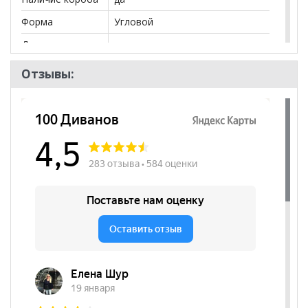
Форма
Угловой
Декоративные
да
подушки
Отзывы:
Бренд
DivaNNo
Стиль
Современный
Комната
Гостиная