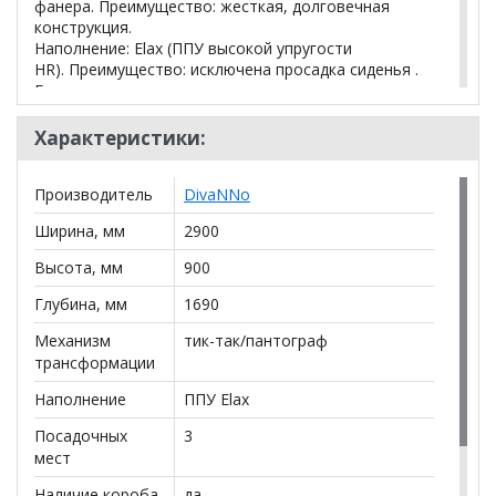
фанера. Преимущество: жесткая, долговечная
конструкция.
Наполнение: Elax (ППУ высокой упругости
HR). Преимущество: исключена просадка сиденья .
Гранд» — это не статичная позиция на складе, а
конструктор для индивидуального заказа вашего
клиента.
Характеристики:
Гибкость габаритов: Возможность изменить ШГВ
(база 2900*1690*900 мм) позволяет в вписать
Производитель
DivaNNo
диван в сложные планировки.
Ширина, мм
2900
*Дополнительную информацию о том, как купить
Высота, мм
900
Диван угловой Гранд
уточняйте у нашего
менеджера по телефону
+79292022735
.
Глубина, мм
1690
Механизм
тик-так/пантограф
**Цены на официальном сайте
100диванов.com
трансформации
действительны только для интернет-магазина
и
могут отличаться от цен в розничных магазинах-
Наполнение
ППУ Elax
салонах сети!
Посадочных
3
мест
Наличие короба
да