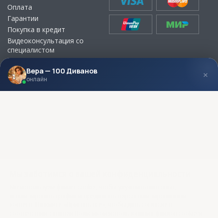
Оплата
Гарантии
Покупка в кредит
Видеоконсультация со
специалистом
Выбор ткани для мебели без
визита в магазин
Вера — 100 Диванов
×
онлайн
МЫ В СОЦСЕТЯХ
КОНТАКТЫ
Написать директору
Адреса магазинов
Пункты самовывоза
Контакты
Мы заботимся о вашей конфиденциальности
Мы используем файлы cookie, чтобы улучшить ваш опыт,
анализировать трафик и предлагать персонализированный
контент. Нажмите «Принять все», чтобы дать согласие в
соответствии с нашей Политикой использования файлов cookie и