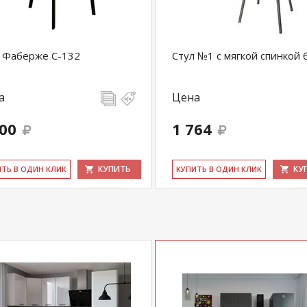
com
действительны только для интернет-
ичных магазинах-салонах сети!
 Фаберже С-132
Стул №1 с мягкой спинкой
а
Цена
900
1 764
КУПИТЬ
КУ
ИТЬ В ОДИН КЛИК
КУ­ПИТЬ В ОДИН КЛИК