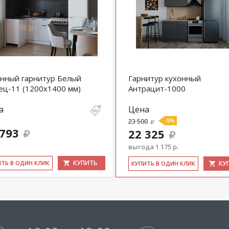
нный гарнитур Белый
Гарнитур кухонный
ец-11 (1200х1400 мм)
Антрацит-1000
а
Цена
23 500
-5%
 793
22 325
выгода 1 175 р.
КУПИТЬ
ИТЬ В ОДИН КЛИК
КУ
КУ­ПИТЬ В ОДИН КЛИК