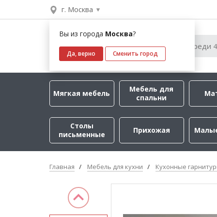
г. Москва
Вы из города
Москва
?
Да, верно
Сменить город
Мебель для
Мягкая мебель
Ма
спальни
Столы
Прихожая
Малы
письменные
Главная
Мебель для кухни
Кухонные гарниту