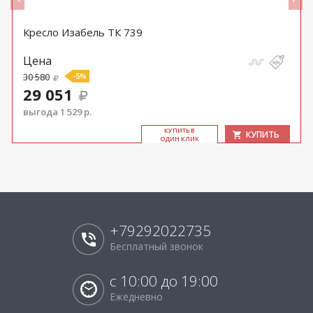
Кресло Изабель ТК 739
Цена
30 580
-5%
29 051
выгода 1 529 р.
КУ­ПИТЬ В
КУПИТЬ
ОДИН КЛИК
+79292022735
Бесплатный звонок
с 10:00 до 19:00
Ежедневно