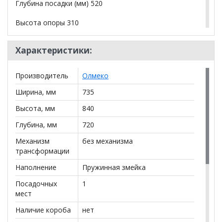
Глубина посадки (мм) 520
Высота опоры 310
Вес, кг 21
Характеристики:
Объем упакованного изделия, м3 0,155
Производитель
Олмеко
*Дополнительную информацию о том, как купить
Ширина, мм
735
Кресло Флеминг Ф
уточняйте у нашего менеджера
Высота, мм
840
по телефону
+79292022735
.
Глубина, мм
720
**Цены на официальном сайте
100диванов.com
действительны только для интернет-магазина
и
Механизм
без механизма
могут отличаться от цен в розничных магазинах-
трансформации
салонах сети!
Наполнение
Пружинная змейка
Посадочных
1
мест
Наличие короба
нет