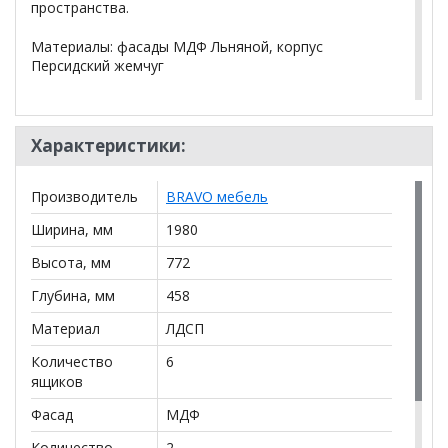
пространства.
Материалы: фасады МДФ Льняной, корпус
Персидский жемчуг
*Дополнительную информацию о том, как купить
Гориция (лак лён) комод 6 ящиков 2 двери
Характеристики:
уточняйте у нашего менеджера по телефону
+79292022735
.
Производитель
BRAVO мебель
**Цены на официальном сайте
100диванов.com
Ширина, мм
1980
действительны только для интернет-магазина
и
могут отличаться от цен в розничных магазинах-
Высота, мм
772
салонах сети!
Глубина, мм
458
Материал
ЛДСП
Количество
6
ящиков
Фасад
МДФ
Количество
2