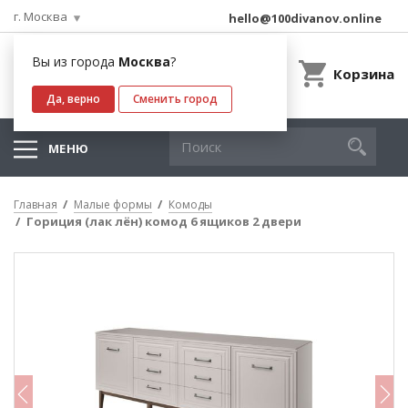
г. Москва
hello@100divanov.online
Вы из города
Москва
?
Корзина
Да, верно
Сменить город
МЕНЮ
Главная
Малые формы
Комоды
Гориция (лак лён) комод 6 ящиков 2 двери