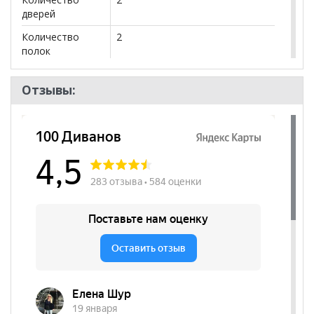
дверей
Количество
2
полок
Цвет фасадов
Лен
Отзывы:
Бренд
BRAVO мебель
Стиль
Классический, Эко-стиль,
Современный, Скандинавский
Комната
Гостиная, Спальня
Пол