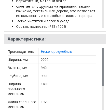
бархатистый, матовый велюр
сочетается с другими материалами, такими
как кожа, текстиль или дерево, что позволяет
использовать его в любых стилях интерьера
легко чистится и легок в уходе
Состав: полиэстер (PES) 100%
Плотность ткани: 460 г/кв м
Количество циклов истирания: более 50 000
Характеристики:
Габариты
Производитель
Нижегородмебель
высота посадки (мм): 450
Ширина, мм
2220
глубина сиденья (мм): 560
Высота, мм
940
высота спинки (мм): 510
Глубина, мм
990
Ширина
1400
высота подлокотника от сиденья (мм): 200
спального
места, мм
максимально допустимая нагрузка: 100 кг на одно
посадочное место
Длина спального
1920
места, мм
Бельевой ящик: с перегородкой по центру,размер