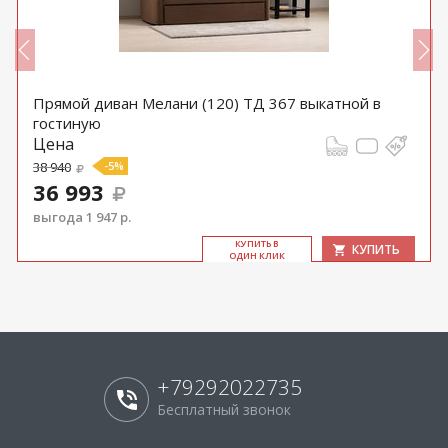
Прямой диван Мелани (120) ТД 367 выкатной в
гостиную
Цена
38 940
-5%
36 993
выгода 1 947 р.
КУ­ПИТЬ В
КУПИТЬ
ОДИН КЛИК
+79292022735
Бесплатный звонок