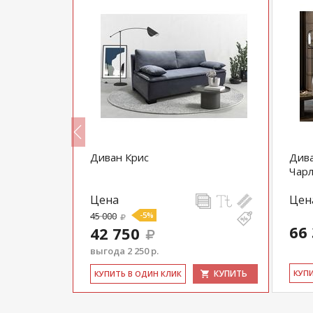
ста
Диван Крис
Дива
Чар
Цена
Цен
45 000
-5%
66
42 750
выгода 2 250 р.
КУПИТЬ
КУПИТЬ
КУ­П
КУ­ПИТЬ В ОДИН КЛИК