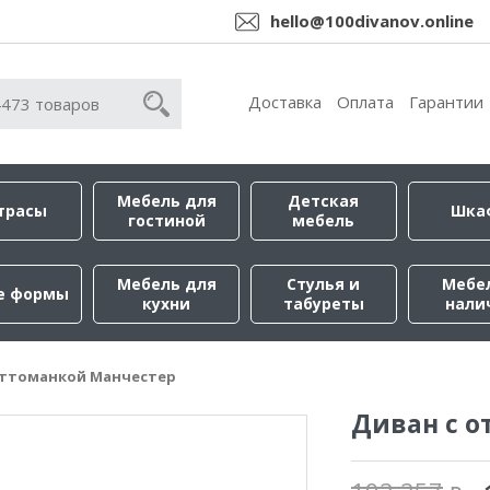
hello@100divanov.online
Доставка
Оплата
Гарантии
Мебель для
Детская
трасы
Шка
гостиной
мебель
Мебель для
Стулья и
Мебе
е формы
кухни
табуреты
нали
оттоманкой Манчестер
Диван с 