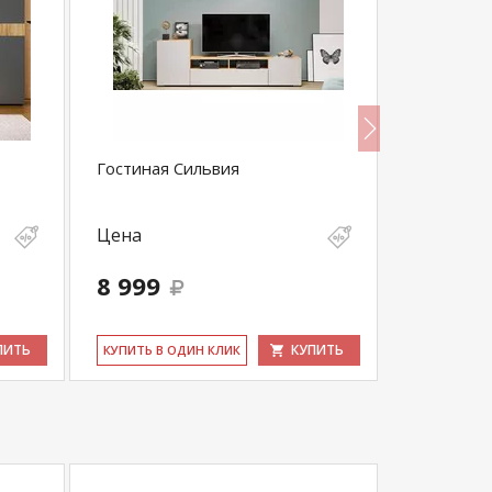
Гостиная Сильвия
Гостиная 
Белый
Цена
Цена
8 999
14 242
ПИТЬ
КУПИТЬ
КУ­ПИТЬ В ОДИН КЛИК
КУ­ПИТЬ В 