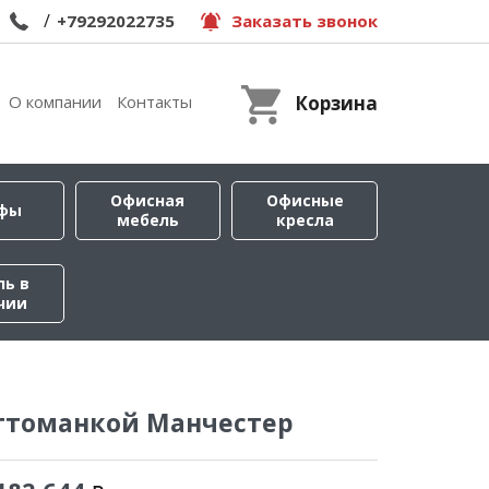
/
+79292022735
Заказать звонок
О компании
Контакты
Корзина
Офисная
Офисные
фы
мебель
кресла
ль в
чии
оттоманкой Манчестер