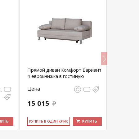
Прямой диван Комфорт Вариант
Диван Ри
4 еврокнижка в гостиную
Цена
Цена
15 015
41 440
ПИТЬ
КУПИТЬ
КУ­ПИТЬ В ОДИН КЛИК
КУ­ПИТЬ В 