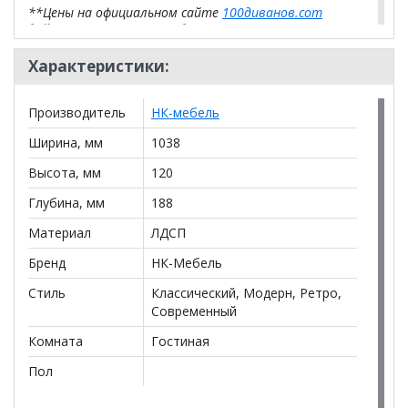
**Цены на официальном сайте
100диванов.com
действительны только для интернет-магазина
и
могут отличаться от цен в розничных магазинах-
салонах сети!
Характеристики:
Производитель
НК-мебель
Ширина, мм
1038
Высота, мм
120
Глубина, мм
188
Материал
ЛДСП
Бренд
НК-Мебель
Стиль
Классический, Модерн, Ретро,
Современный
Комната
Гостиная
Пол