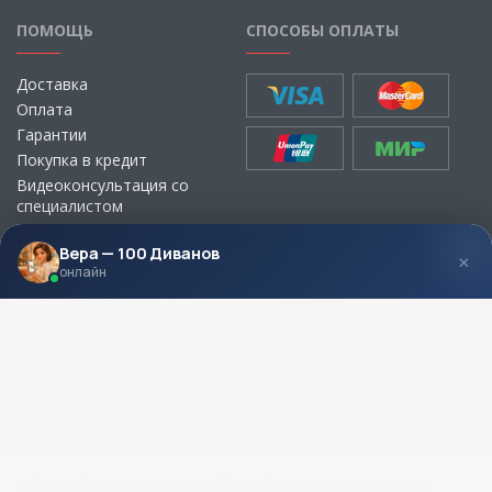
ПОМОЩЬ
СПОСОБЫ ОПЛАТЫ
Доставка
Оплата
Гарантии
Покупка в кредит
Видеоконсультация со
специалистом
Выбор ткани для мебели без
визита в магазин
Вера — 100 Диванов
×
онлайн
МЫ В СОЦСЕТЯХ
КОНТАКТЫ
Написать директору
Адреса магазинов
Пункты самовывоза
Контакты
Мы заботимся о вашей конфиденциальности