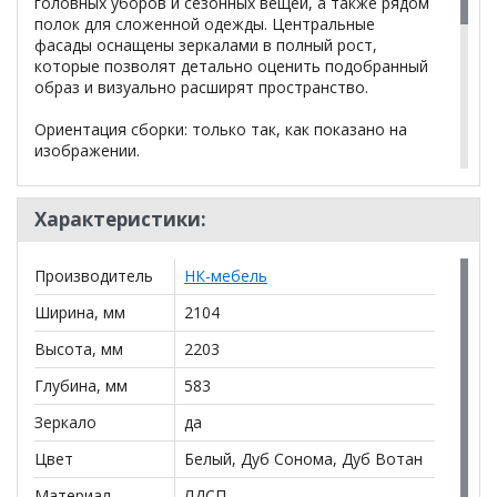
головных уборов и сезонных вещей, а также рядом
полок для сложенной одежды. Центральные
фасады оснащены зеркалами в полный рост,
которые позволят детально оценить подобранный
образ и визуально расширят пространство.
Ориентация сборки: только так, как показано на
изображении.
*Дополнительную информацию о том, как купить
Характеристики:
Штерн Шкаф 4-хдверный с зеркалом
уточняйте у
нашего менеджера по телефону
+79292022735
.
Производитель
НК-мебель
**Цены на официальном сайте
100диванов.com
Ширина, мм
2104
действительны только для интернет-магазина
и
могут отличаться от цен в розничных магазинах-
Высота, мм
2203
салонах сети!
Глубина, мм
583
Зеркало
да
Цвет
Белый, Дуб Сонома, Дуб Вотан
Материал
ЛДСП