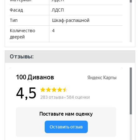
Фасад
ЛДСП
Тип
Шкаф-распашной
Количество
4
дверей
Штанга
да
Отзывы:
Бренд
НК-Мебель
Стиль
Эко-стиль, Современный,
Скандинавский
Комната
Гостиная, Спальня, Детская
Пол