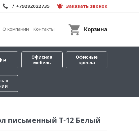
/
+79292022735
Заказать звонок
О компании
Контакты
Корзина
Офисная
Офисные
фы
мебель
кресла
ль в
чии
ол письменный Т-12 Белый