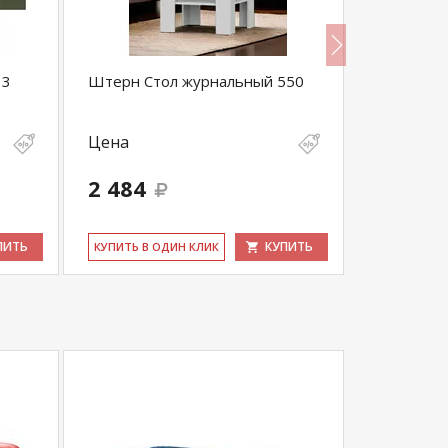
13
Штерн Стол журнальный 550
Штерн Ко
Цена
Цена
2 484
15 890
ПИТЬ
КУПИТЬ
КУ­ПИТЬ В ОДИН КЛИК
КУ­ПИТЬ В 