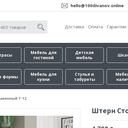
hello@100divanov.online
Доставка
Оплата
Гарантии
Мебель для
Детская
трасы
Шка
гостиной
мебель
Мебель для
Стулья и
Мебе
е формы
кухни
табуреты
нали
ьменный Т-12
Штерн Ст