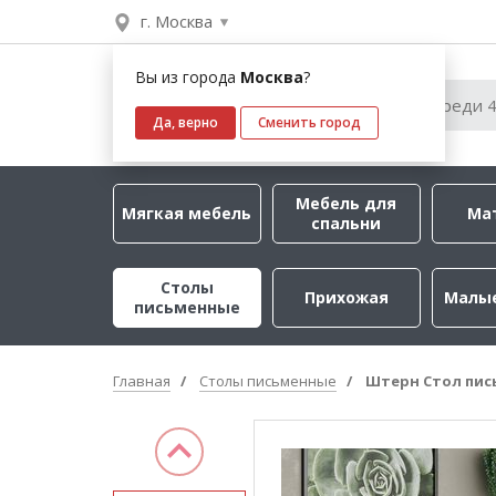
г. Москва
Вы из города
Москва
?
Да, верно
Сменить город
Мебель для
Мягкая мебель
Ма
спальни
Столы
Прихожая
Малы
письменные
Главная
Столы письменные
Штерн Стол пис