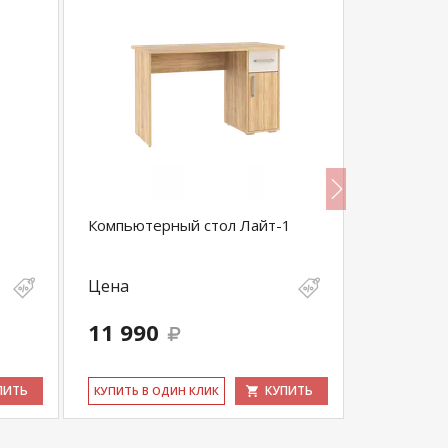
Компьютерный стол Лайт-1
Торонто С
Цена
Цена
11 990
9 840
ПИТЬ
КУПИТЬ
КУ­ПИТЬ В ОДИН КЛИК
КУ­ПИТЬ В 