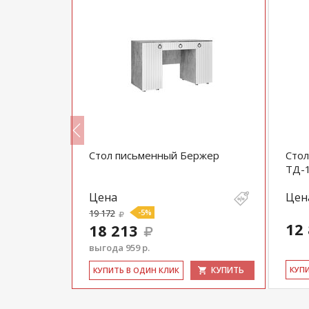
ех-2
Стол письменный Бержер
Стол
ТД-1
Цена
Цен
19 172
-5%
12
18 213
выгода 959 р.
КУПИТЬ
КУПИТЬ
КУ­П
КУ­ПИТЬ В ОДИН КЛИК