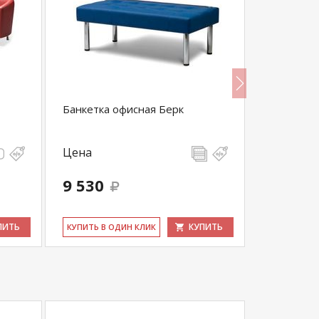
Банкетка офисная Берк
Прямой ди
подлокотн
Цена
Цена
9 530
14 690
ПИТЬ
КУПИТЬ
КУ­ПИТЬ В ОДИН КЛИК
КУ­ПИТЬ В 