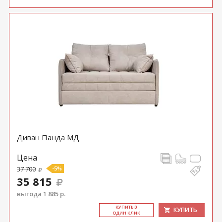
Диван Панда МД
Цена
37 700
-5%
35 815
выгода 1 885 р.
КУ­ПИТЬ В
КУПИТЬ
ОДИН КЛИК