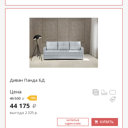
Диван Панда БД
Цена
46 500
-5%
44 175
выгода 2 325 р.
КУ­ПИТЬ В
КУПИТЬ
ОДИН КЛИК