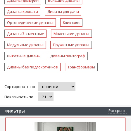
Диваны-дельфин
Большие диваны
Диваны-кровати
Диваны для дачи
Ортопедические диваны
Клик кляк
Диваны 3-х местные
Маленькие диваны
Модульные диваны
Пружинные диваны
Выкатные диваны
Диваны пантограф
Диваны без подлокотников
Трансформеры
Сортировать по
Показывать по
Фильтры
Раскрыть