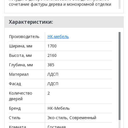
сочетание фактуры дерева и монохромной отделки
корпуса.
Характеристики:
*Дополнительную информацию о том, как купить
Гостиная SVISS Черный/Дуб Артизан
уточняйте у
Производитель
НК-мебель
нашего менеджера по телефону
+79292022735
.
Ширина, мм
1700
**Цены на официальном сайте
100диванов.com
действительны только для интернет-магазина
и
Высота, мм
2160
могут отличаться от цен в розничных магазинах-
салонах сети!
Глубина, мм
385
Материал
ЛДСП
Фасад
ЛДСП
Количество
2
дверей
Бренд
НК-Мебель
Стиль
Эко-стиль, Современный
Комната
Гостиная