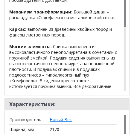
производителя с доставкой.
Механизм трансформации:
Большой диван –
раскладушка «Седофлекс» на металлической сетке.
Каркас:
выполнен из древесины хвойных пород и
фанеры лиственных пород.
Мягкие элементы:
Спинка выполнена из
высокоэластичного пенополиуретана в сочетании с
пружиной змейкой. Подушки сидения выполнены из
высокоэластичного пенополиуретана повышенной
плотности. В подушках спинки и в подушках
подлокотников – гипоаллергенный пух
«Комфорель». В сидении кресла также
используется пружина змейка. Все декоративные
элементы выполнены из МДФ.
Габаритные размеры (БД):
Характеристики:
Длина – 2170 мм.
Производитель
Новый Век
Глубина – 1050 мм.
Ширина, мм
2170