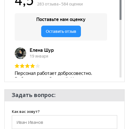
Наличие спинки
да
Высота
500
посадочного
места, мм
Модульный
нет
Наличие
да
подлокотников
Съёмный чехол
нет
Декоративные
да
подушки
Бренд
Новый Век
Задать вопрос:
Стиль
Классический
Комната
Гостиная
Как вас зовут?