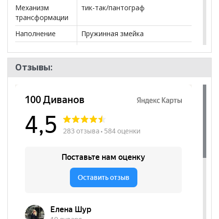
Механизм
тик-так/пантограф
трансформации
Наполнение
Пружинная змейка
Посадочных
3
мест
Отзывы:
Наличие короба
да
Форма
Прямой
Нагрузка
100
Высота
450
посадочного
места, мм
Наличие
да
подлокотников
Декоративные
нет
подушки
Бренд
Нижегородмебель