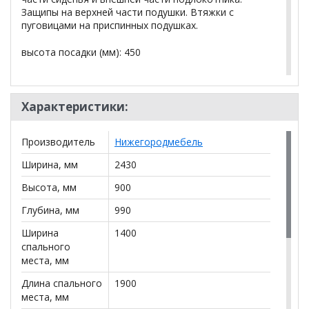
Защипы на верхней части подушки. Втяжки с
пуговицами на приспинных подушках.
высота посадки (мм): 450
глубина сиденья (мм): 550
Характеристики:
высота подлокотника от сиденья (мм): 220
основная ткань: Musk 797 (синий) иск.замша
Производитель
Нижегородмебель
Опоры: лакированное дерево 200/180мм
Ширина, мм
2430
Высота, мм
900
*Дополнительную информацию о том, как купить
Глубина, мм
990
Диван Дорис ТД 196
уточняйте у нашего менеджера
по телефону
+79292022735
.
Ширина
1400
спального
**Цены на официальном сайте
100диванов.com
места, мм
действительны только для интернет-магазина
и
могут отличаться от цен в розничных магазинах-
Длина спального
1900
салонах сети!
места, мм