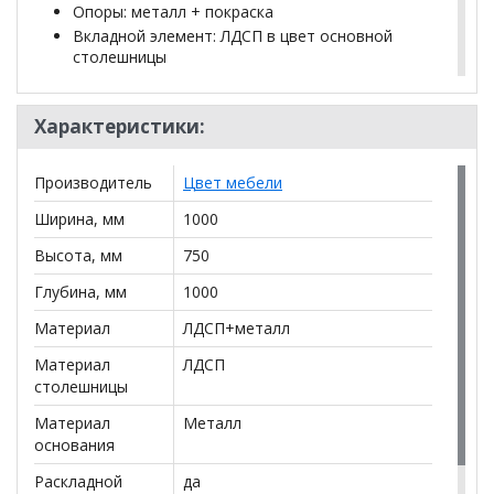
Опоры: металл + покраска
Вкладной элемент: ЛДСП в цвет основной
столешницы
Толщина столешницы: 16 мм
Цвет:
Характеристики:
Сосна Пасадена/ Черный
Производитель
Цвет мебели
*Дополнительную информацию о том, как купить
Стол Остин раздвижной
уточняйте у нашего
Ширина, мм
1000
менеджера по телефону
+79292022735
.
Высота, мм
750
**Цены на официальном сайте
100диванов.com
Глубина, мм
1000
действительны только для интернет-магазина
и
могут отличаться от цен в розничных магазинах-
Материал
ЛДСП+металл
салонах сети!
Материал
ЛДСП
столешницы
Материал
Металл
основания
Раскладной
да