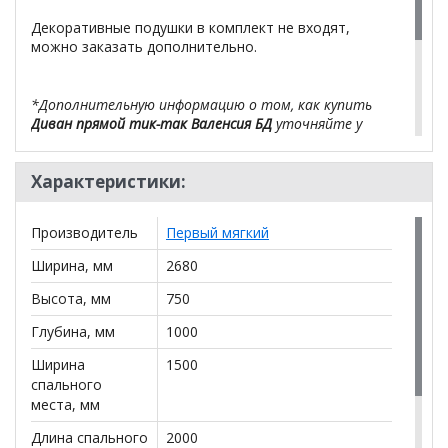
Декоративные подушки в комплект не входят,
можно заказать дополнительно.
*Дополнительную информацию о том, как купить
Диван прямой тик-так Валенсия БД
уточняйте у
нашего менеджера по телефону
+79292022735
.
Характеристики:
**Цены на официальном сайте
100диванов.com
действительны только для интернет-магазина
и
могут отличаться от цен в розничных магазинах-
Производитель
Первый мягкий
салонах сети!
Ширина, мм
2680
Высота, мм
750
Глубина, мм
1000
Ширина
1500
спального
места, мм
Длина спального
2000