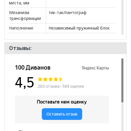
места, мм
Механизм
тик-так/пантограф
трансформации
Наполнение
Независимый пружинный блок
Посадочных
3
мест
Отзывы:
Наличие короба
да
Форма
Прямой
Наличие
да
подлокотников
Декоративные
нет
подушки
Бренд
Первый мягкий
Стиль
Лофт, Современный
Комната
Гостиная