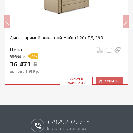
Диван прямой выкатной Найс (120) ТД 295
Цена
38 390
-5%
36 471
выгода 1 919 р.
КУ­ПИТЬ В
КУПИТЬ
ОДИН КЛИК
+79292022735
Бесплатный звонок